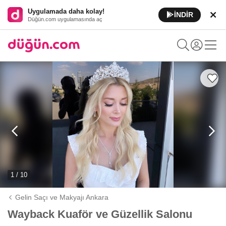
Uygulamada daha kolay!
İNDİR
Düğün.com uygulamasında aç
1 / 10
Gelin Saçı ve Makyajı Ankara
Wayback Kuaför ve Güzellik Salonu