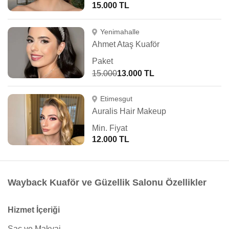
15.000 TL
Yenimahalle
Ahmet Ataş Kuaför
Paket
15.000
13.000 TL
Etimesgut
Auralis Hair Makeup
Min. Fiyat
12.000 TL
Wayback Kuaför ve Güzellik Salonu Özellikler
Hizmet İçeriği
Saç ve Makyaj