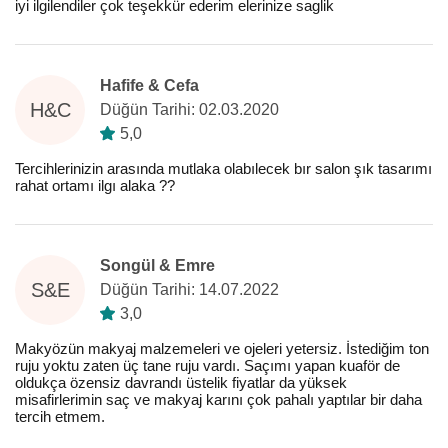
iyi ilgilendiler çok teşekkür ederim elerinize saglik
Hafife & Cefa
H&C
Düğün Tarihi: 02.03.2020
5,0
Tercihlerinizin arasında mutlaka olabılecek bır salon şık tasarımı
rahat ortamı ilgı alaka ??
Songül & Emre
S&E
Düğün Tarihi: 14.07.2022
3,0
Makyözün makyaj malzemeleri ve ojeleri yetersiz. İstediğim ton
ruju yoktu zaten üç tane ruju vardı. Saçımı yapan kuaför de
oldukça özensiz davrandı üstelik fiyatlar da yüksek
misafirlerimin saç ve makyaj karını çok pahalı yaptılar bir daha
tercih etmem.