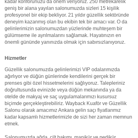
kadar konforunuzu da önem veriyoruz. 250 metrekarelik
geniş bir alana yayılan salonumuzda sizleri 15 kişilik
profesyonel bir ekip bekliyor. 21 yıldır güzellik sektöründe
deneyim kazanmış olan bu ekibin tek bir amacı var. O da
gelinlerimizin salonumuzdan yüzlerinde muhteşem bir
gülümseme ile ayrılmalarını sağlamak. Hayatınızın en
önemli gününde yanınızda olmak için sabırsızlanıyoruz.
Hizmetler
Güzellik salonumuzda gelinlerimizi VIP odalarımızda
ağırlıyor ve düğün günlerinde kendilerini gerçek bir
prenses gibi özel hissetmelerini sağlıyoruz. Talepleriniz
doğrultusunda evinizde veya düğün mekanında ya da
otelde de makyaj ve saç uygulamalarımızı kusursuz
biçimde gerçekleştirebiliriz. Wayback Kuaför ve Güzellik
Salonu olarak amacımız Ankara gelin saçı fiyatlarımız
kadar kapsamlı hizmetlerimizle de sizi her zaman memnun
etmek.
Salonumuzda ağda, cilt bakımı, manikür ve pedikür