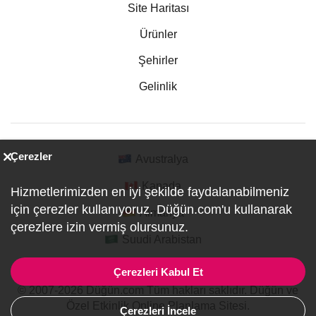
Site Haritası
Ürünler
Şehirler
Gelinlik
Çerezler
Avustralya
Kanada
Hizmetlerimizden en iyi şekilde faydalanabilmeniz
için çerezler kullanıyoruz. Düğün.com'u kullanarak
Almanya
çerezlere izin vermiş olursunuz.
Suudi Arabistan
Çerezleri Kabul Et
© 2007-2026 Düğün.com Tüm hakları saklıdır. Düğün ve
Özel Etkinlik Online Planlama Sitesi.
Çerezleri İncele