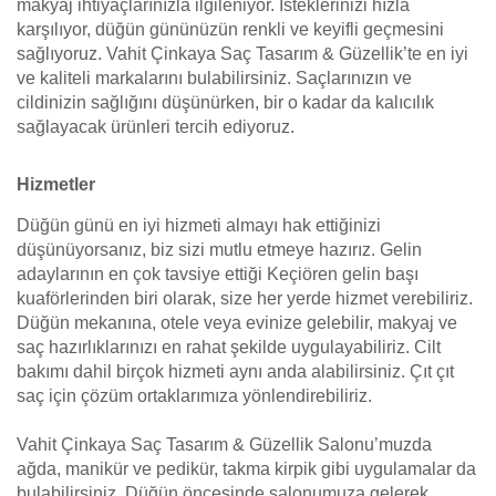
makyaj ihtiyaçlarınızla ilgileniyor. İsteklerinizi hızla
karşılıyor, düğün gününüzün renkli ve keyifli geçmesini
sağlıyoruz. Vahit Çinkaya Saç Tasarım & Güzellik’te en iyi
ve kaliteli markalarını bulabilirsiniz. Saçlarınızın ve
cildinizin sağlığını düşünürken, bir o kadar da kalıcılık
sağlayacak ürünleri tercih ediyoruz.
Hizmetler
Düğün günü en iyi hizmeti almayı hak ettiğinizi
düşünüyorsanız, biz sizi mutlu etmeye hazırız. Gelin
adaylarının en çok tavsiye ettiği Keçiören gelin başı
kuaförlerinden biri olarak, size her yerde hizmet verebiliriz.
Düğün mekanına, otele veya evinize gelebilir, makyaj ve
saç hazırlıklarınızı en rahat şekilde uygulayabiliriz. Cilt
bakımı dahil birçok hizmeti aynı anda alabilirsiniz. Çıt çıt
saç için çözüm ortaklarımıza yönlendirebiliriz.
Vahit Çinkaya Saç Tasarım & Güzellik Salonu’muzda
ağda, manikür ve pedikür, takma kirpik gibi uygulamalar da
bulabilirsiniz. Düğün öncesinde salonumuza gelerek