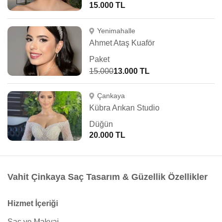
15.000 TL
Yenimahalle
Ahmet Ataş Kuaför
Paket
15.000
13.000 TL
Çankaya
Kübra Arıkan Studio
Düğün
20.000 TL
Vahit Çinkaya Saç Tasarım & Güzellik Özellikler
Hizmet İçeriği
Saç ve Makyaj