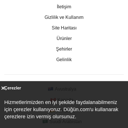
İletişim
Gizlilik ve Kullanım
Site Haritası
Ürünler
Şehirler
Gelinlik
Çerezler
Avustralya
Kanada
Hizmetlerimizden en iyi şekilde faydalanabilmeniz
için çerezler kullanıyoruz. Düğün.com'u kullanarak
Almanya
çerezlere izin vermiş olursunuz.
Suudi Arabistan