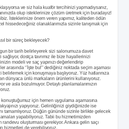
laşıyorsa ve siz hala kuaför tercihinizi yapmadıysanız,
nınızda olup isteklerinize çözüm üretmek için buradayız!
kibiz. İsteklerinize önem veren yapımız, kaliteden ödün
el hissedeceğiniz olanaklarımızla sizinle tanışmak için
asıl bir süreç bekleyecek?
ygun bir tarih belirleyerek sizi salonumuza davet
sağlıyor, dostça tavrımız ile bize hayallerinizi
inizin modeli ve saç yapınızı değerlendirip
er arasında ‘’İşte bu!’’ dediğiniz noktada seçim aşaması
 belirlemek için konuşmaya başlıyoruz. Yüz hatlarınıza
n dünyaca ünlü markaların ürünlerini kullanıyoruz.
r ve asla bozulmuyor. Detaylı planlamalarımızın
oruz.
den konuştuğumuz için hemen uygulama aşamasına
kyajınızı yapıyoruz. Gelinliğinizi giydiğinizde ise
ını tamamlıyoruz. Düğün gününde sizinle birlikte gelecek
amaları yapabiliyoruz. Tabii bu hizmetimizden
 randevu oluşturması gerekiyor. Ankara gelin saçı
n hizmetleri de verebiliyoruz.