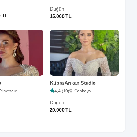
Düğün
0 TL
15.000 TL
o
Kübra Arıkan Studio
Etimesgut
4,4 (10)
Çankaya
Düğün
20.000 TL