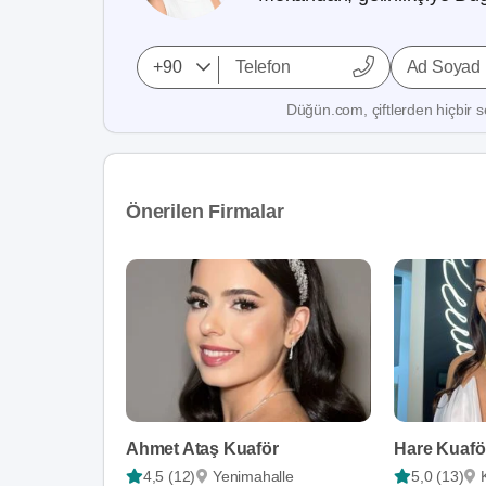
Ad Soyad
Düğün.com, çiftlerden hiçbir se
Önerilen Firmalar
Ahmet Ataş Kuaför
Hare Kuafö
4,5 (12)
Yenimahalle
5,0 (13)