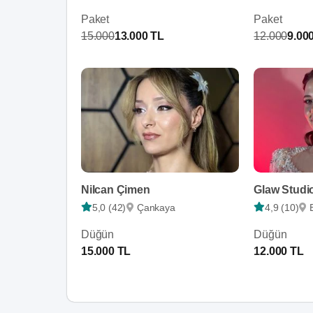
Paket
Paket
15.000
13.000 TL
12.000
9.00
Nilcan Çimen
Glaw Studi
5,0 (42)
Çankaya
4,9 (10)
Düğün
Düğün
15.000 TL
12.000 TL