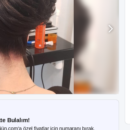
kte Bulalım!
ün.com’a özel fiyatlar için numaranı bırak.