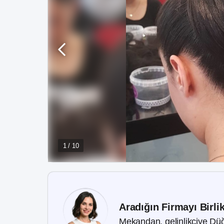
1 / 10
Aradığın Firmayı Birli
Mekandan, gelinlikçiye Düğ