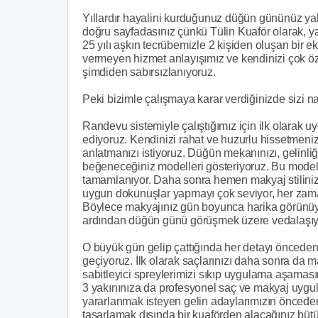
Yıllardır hayalini kurduğunuz düğün gününüz yak
doğru sayfadasınız çünkü Tülin Kuaför olarak, ya
25 yılı aşkın tecrübemizle 2 kişiden oluşan bir e
vermeyen hizmet anlayışımız ve kendinizi çok öz
şimdiden sabırsızlanıyoruz.
Peki bizimle çalışmaya karar verdiğinizde sizi n
Randevu sistemiyle çalıştığımız için ilk olarak u
ediyoruz. Kendinizi rahat ve huzurlu hissetmenizi 
anlatmanızı istiyoruz. Düğün mekanınızı, gelinliğ
beğeneceğiniz modelleri gösteriyoruz. Bu modell
tamamlanıyor. Daha sonra hemen makyaj stilinizi
uygun dokunuşlar yapmayı çok seviyor, her zama
Böylece makyajınız gün boyunca harika görünüyo
ardından düğün günü görüşmek üzere vedalaşıy
O büyük gün gelip çattığında her detayı önce
geçiyoruz. İlk olarak saçlarınızı daha sonra da ma
sabitleyici spreylerimizi sıkıp uygulama aşamas
3 yakınınıza da profesyonel saç ve makyaj uygul
yararlanmak isteyen gelin adaylarımızın önceden
tasarlamak dışında bir kuaförden alacağınız bütü