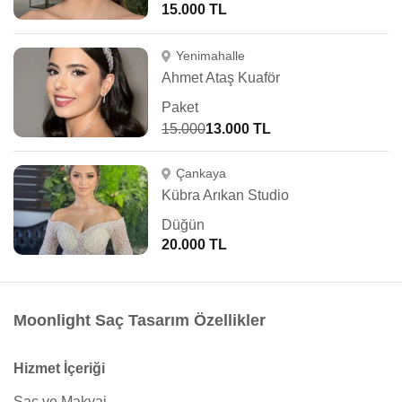
15.000 TL
Yenimahalle
Ahmet Ataş Kuaför
Paket
15.000
13.000 TL
Çankaya
Kübra Arıkan Studio
Düğün
20.000 TL
Moonlight Saç Tasarım Özellikler
Hizmet İçeriği
Saç ve Makyaj