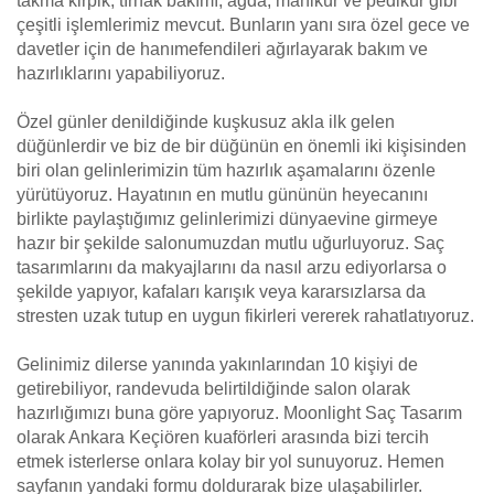
takma kirpik, tırnak bakımı, ağda, manikür ve pedikür gibi
çeşitli işlemlerimiz mevcut. Bunların yanı sıra özel gece ve
davetler için de hanımefendileri ağırlayarak bakım ve
hazırlıklarını yapabiliyoruz.
Özel günler denildiğinde kuşkusuz akla ilk gelen
düğünlerdir ve biz de bir düğünün en önemli iki kişisinden
biri olan gelinlerimizin tüm hazırlık aşamalarını özenle
yürütüyoruz. Hayatının en mutlu gününün heyecanını
birlikte paylaştığımız gelinlerimizi dünyaevine girmeye
hazır bir şekilde salonumuzdan mutlu uğurluyoruz. Saç
tasarımlarını da makyajlarını da nasıl arzu ediyorlarsa o
şekilde yapıyor, kafaları karışık veya kararsızlarsa da
stresten uzak tutup en uygun fikirleri vererek rahatlatıyoruz.
Gelinimiz dilerse yanında yakınlarından 10 kişiyi de
getirebiliyor, randevuda belirtildiğinde salon olarak
hazırlığımızı buna göre yapıyoruz. Moonlight Saç Tasarım
olarak Ankara Keçiören kuaförleri arasında bizi tercih
etmek isterlerse onlara kolay bir yol sunuyoruz. Hemen
sayfanın yandaki formu doldurarak bize ulaşabilirler.