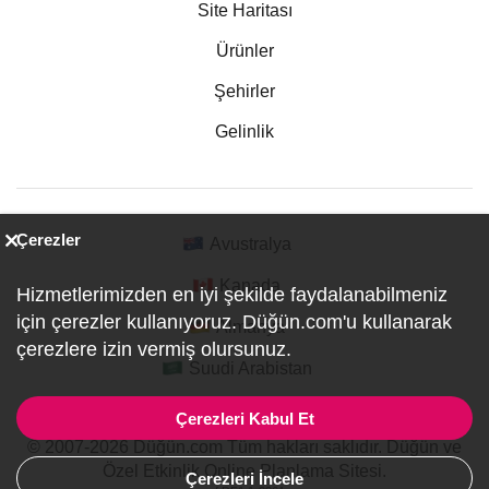
Site Haritası
Ürünler
Şehirler
Gelinlik
Çerezler
Avustralya
Kanada
Hizmetlerimizden en iyi şekilde faydalanabilmeniz
için çerezler kullanıyoruz. Düğün.com'u kullanarak
Almanya
çerezlere izin vermiş olursunuz.
Suudi Arabistan
Çerezleri Kabul Et
© 2007-2026 Düğün.com Tüm hakları saklıdır. Düğün ve
Özel Etkinlik Online Planlama Sitesi.
Çerezleri İncele