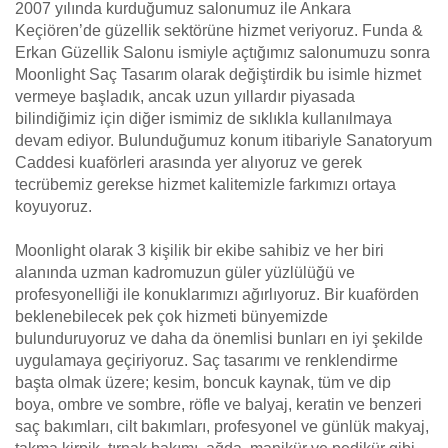
2007 yılında kurduğumuz salonumuz ile Ankara
Keçiören’de güzellik sektörüne hizmet veriyoruz. Funda &
Erkan Güzellik Salonu ismiyle açtığımız salonumuzu sonra
Moonlight Saç Tasarım olarak değiştirdik bu isimle hizmet
vermeye başladık, ancak uzun yıllardır piyasada
bilindiğimiz için diğer ismimiz de sıklıkla kullanılmaya
devam ediyor. Bulunduğumuz konum itibariyle Sanatoryum
Caddesi kuaförleri arasında yer alıyoruz ve gerek
tecrübemiz gerekse hizmet kalitemizle farkımızı ortaya
koyuyoruz.
Moonlight olarak 3 kişilik bir ekibe sahibiz ve her biri
alanında uzman kadromuzun güler yüzlülüğü ve
profesyonelliği ile konuklarımızı ağırlıyoruz. Bir kuaförden
beklenebilecek pek çok hizmeti bünyemizde
bulunduruyoruz ve daha da önemlisi bunları en iyi şekilde
uygulamaya geçiriyoruz. Saç tasarımı ve renklendirme
başta olmak üzere; kesim, boncuk kaynak, tüm ve dip
boya, ombre ve sombre, röfle ve balyaj, keratin ve benzeri
saç bakımları, cilt bakımları, profesyonel ve günlük makyaj,