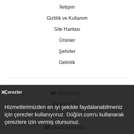
İletişim
Gizlilik ve Kullanım
Site Haritası
Ürünler
Şehirler
Gelinlik
Çerezler
Avustralya
Kanada
Hizmetlerimizden en iyi şekilde faydalanabilmeniz
için çerezler kullanıyoruz. Düğün.com'u kullanarak
Almanya
çerezlere izin vermiş olursunuz.
Suudi Arabistan