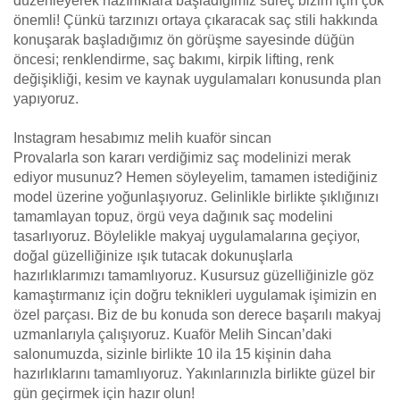
düzenleyerek hazırlıklara başladığımız süreç bizim için çok
önemli! Çünkü tarzınızı ortaya çıkaracak saç stili hakkında
konuşarak başladığımız ön görüşme sayesinde düğün
öncesi; renklendirme, saç bakımı, kirpik lifting, renk
değişikliği, kesim ve kaynak uygulamaları konusunda plan
yapıyoruz.
Instagram hesabımız melih kuaför sincan
Provalarla son kararı verdiğimiz saç modelinizi merak
ediyor musunuz? Hemen söyleyelim, tamamen istediğiniz
model üzerine yoğunlaşıyoruz. Gelinlikle birlikte şıklığınızı
tamamlayan topuz, örgü veya dağınık saç modelini
tasarlıyoruz. Böylelikle makyaj uygulamalarına geçiyor,
doğal güzelliğinize ışık tutacak dokunuşlarla
hazırlıklarımızı tamamlıyoruz. Kusursuz güzelliğinizle göz
kamaştırmanız için doğru teknikleri uygulamak işimizin en
özel parçası. Biz de bu konuda son derece başarılı makyaj
uzmanlarıyla çalışıyoruz. Kuaför Melih Sincan’daki
salonumuzda, sizinle birlikte 10 ila 15 kişinin daha
hazırlıklarını tamamlıyoruz. Yakınlarınızla birlikte güzel bir
gün geçirmek için hazır olun!