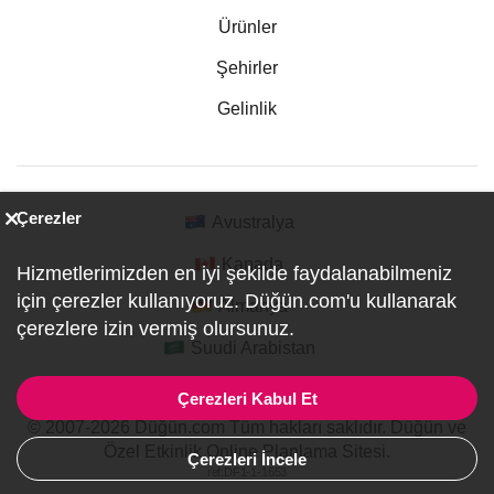
Ürünler
Şehirler
Gelinlik
Çerezler
Avustralya
Kanada
Hizmetlerimizden en iyi şekilde faydalanabilmeniz
için çerezler kullanıyoruz. Düğün.com'u kullanarak
Almanya
çerezlere izin vermiş olursunuz.
Suudi Arabistan
Çerezleri Kabul Et
© 2007-2026 Düğün.com Tüm hakları saklıdır. Düğün ve
Özel Etkinlik Online Planlama Sitesi.
Çerezleri İncele
ref:DF1-1-1653