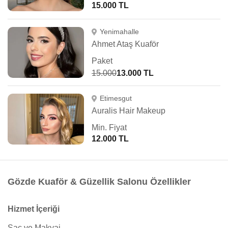
15.000 TL
Yenimahalle
Ahmet Ataş Kuaför
Paket
15.000
13.000 TL
Etimesgut
Auralis Hair Makeup
Min. Fiyat
12.000 TL
Gözde Kuaför & Güzellik Salonu Özellikler
Hizmet İçeriği
Saç ve Makyaj