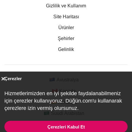
Gizlilik ve Kullanım
Site Haritası
Ürünler
Şehirler
Gelinlik
Çerezler
Avustralya
Kanada
Hizmetlerimizden en iyi şekilde faydalanabilmeniz
için çerezler kullanıyoruz. Düğün.com'u kullanarak
Almanya
çerezlere izin vermiş olursunuz.
Suudi Arabistan
Çerezleri Kabul Et