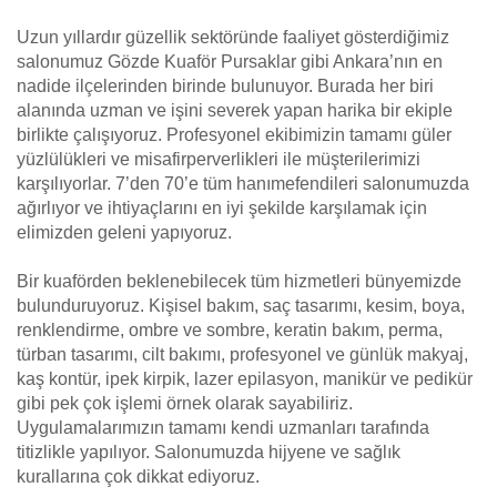
Uzun yıllardır güzellik sektöründe faaliyet gösterdiğimiz
salonumuz Gözde Kuaför Pursaklar gibi Ankara’nın en
nadide ilçelerinden birinde bulunuyor. Burada her biri
alanında uzman ve işini severek yapan harika bir ekiple
birlikte çalışıyoruz. Profesyonel ekibimizin tamamı güler
yüzlülükleri ve misafirperverlikleri ile müşterilerimizi
karşılıyorlar. 7’den 70’e tüm hanımefendileri salonumuzda
ağırlıyor ve ihtiyaçlarını en iyi şekilde karşılamak için
elimizden geleni yapıyoruz.
Bir kuaförden beklenebilecek tüm hizmetleri bünyemizde
bulunduruyoruz. Kişisel bakım, saç tasarımı, kesim, boya,
renklendirme, ombre ve sombre, keratin bakım, perma,
türban tasarımı, cilt bakımı, profesyonel ve günlük makyaj,
kaş kontür, ipek kirpik, lazer epilasyon, manikür ve pedikür
gibi pek çok işlemi örnek olarak sayabiliriz.
Uygulamalarımızın tamamı kendi uzmanları tarafında
titizlikle yapılıyor. Salonumuzda hijyene ve sağlık
kurallarına çok dikkat ediyoruz.