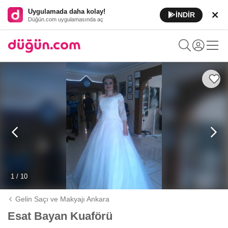
Uygulamada daha kolay!
İNDİR
Düğün.com uygulamasında aç
1 / 10
Gelin Saçı ve Makyajı Ankara
Esat Bayan Kuaförü