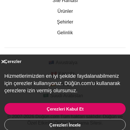
Site Haritası
Ürünler
Şehirler
Gelinlik
Çerezler
Avustralya
Kanada
Hizmetlerimizden en iyi şekilde faydalanabilmeniz
için çerezler kullanıyoruz. Düğün.com'u kullanarak
Almanya
çerezlere izin vermiş olursunuz.
Suudi Arabistan
Çerezleri Kabul Et
© 2007-2026 Düğün.com Tüm hakları saklıdır. Düğün ve
Özel Etkinlik Online Planlama Sitesi.
Çerezleri İncele
ref:DF1-1-9702