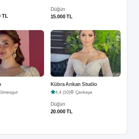
Düğün
0 TL
15.000 TL
o
Kübra Arıkan Studio
Etimesgut
4,4 (10)
Çankaya
Düğün
20.000 TL