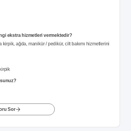
ngi ekstra hizmetleri vermektedir?
kirpik, ağda, manikür / pedikür, cilt bakımı hizmetlerini
kirpik
orsunuz?
oru Sor