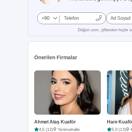
Ad Soyad
Düğün.com, çiftlerden hiçbir se
Önerilen Firmalar
Ahmet Ataş Kuaför
Hare Kuafö
4,5 (12)
Yenimahalle
5,0 (13)