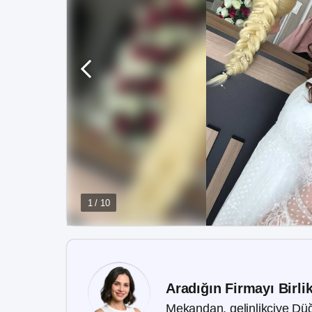
1 / 10
Aradığın Firmayı Birli
Mekandan, gelinlikçiye Düğ