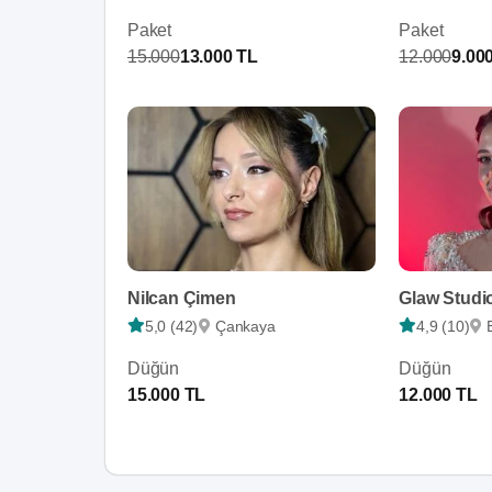
Paket
Paket
15.000
13.000 TL
12.000
9.00
Nilcan Çimen
Glaw Studi
5,0 (42)
Çankaya
4,9 (10)
Düğün
Düğün
15.000 TL
12.000 TL