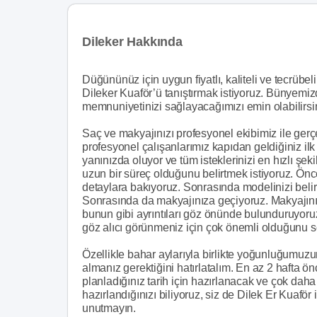
Dileker Hakkında
Düğününüz için uygun fiyatlı, kaliteli ve tecrübel
Dileker Kuaför’ü tanıştırmak istiyoruz. Bünyemi
memnuniyetinizi sağlayacağımızı emin olabilirsi
Saç ve makyajınızı profesyonel ekibimiz ile gerç
profesyonel çalışanlarımız kapıdan geldiğiniz i
yanınızda oluyor ve tüm isteklerinizi en hızlı şek
uzun bir süreç olduğunu belirtmek istiyoruz. Ön
detaylara bakıyoruz. Sonrasında modelinizi belirli
Sonrasında da makyajınıza geçiyoruz. Makyajınız
bunun gibi ayrıntıları göz önünde bulunduruyoru
göz alıcı görünmeniz için çok önemli olduğunu s
Özellikle bahar aylarıyla birlikte yoğunluğumuzun
almanız gerektiğini hatırlatalım. En az 2 hafta
planladığınız tarih için hazırlanacak ve çok dah
hazırlandığınızı biliyoruz, siz de Dilek Er Kuaför 
unutmayın.