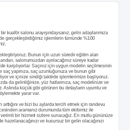
i bir kuaför salonu arayışındaysanız, gelin adaylarımıza
zde gerçekleştirdiğimiz işlemlerin tümünde %100
niz.
ekleştiriyoruz. Bunun için uzun süredir eğitim alan
lk andan, salonumuzdan ayrılacağınız süreye kadar
ilde karşılıyorlar. Saçınız için uygun modelin seçilmesinin
ce saç yapınıza, saç uzunluğunuza ve bunun gibi
yor ve içinize sindiği taktirde işlemlerimize başlıyoruz.
da da gelinliğinize, yüz hatlarınıza, saç modelinize ve
z. Aslında küçük gibi görünen bu detayların uyumlu ve
öylemekte yarar var.
 arttığını ve bizi bu aylarda tercih etmek için randevu
 öncesinden aramanız durumunda tüm ekibimiz ile
a verimli bir hizmeti sizlere sunacağız. En mutlu gününüze
ile hazırlanacağınızı ve kusursuz bir gelin olacağınızı