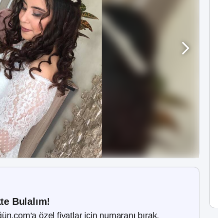
kte Bulalım!
ün.com’a özel fiyatlar için numaranı bırak.