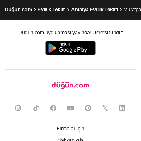
Düğün.com
Evlilik Teklifi
Antalya Evlilik Teklifi
Muratpaş
Düğün.com uygulaması yayında! Ücretsiz indir:
Firmalar İçin
Hakkımızda