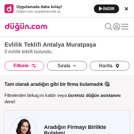
Uygulamada daha kolay!
İNDİR
Düğün.com uygulamasında aç
Evlilik Teklifi Antalya Muratpaşa
0 evlilik teklifi
bulundu.
Filtrele
Sırala
Harita
Tam olarak aradığın gibi bir firma bulamadık 🤔
Filtrelerden birkaçını kaldır veya
ücretsiz düğün asistanını
dene!
Aradığın Firmayı Birlikte
Bulalım!