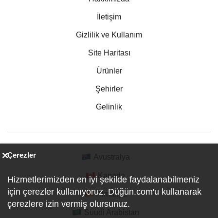
İletişim
Gizlilik ve Kullanım
Site Haritası
Ürünler
Şehirler
Gelinlik
Çerezler
Avustralya
Kanada
Hizmetlerimizden en iyi şekilde faydalanabilmeniz
için çerezler kullanıyoruz. Düğün.com'u kullanarak
Almanya
çerezlere izin vermiş olursunuz.
Suudi Arabistan