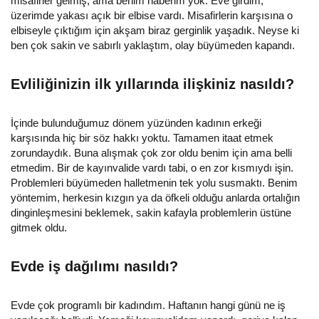
misafirler gelmiş, ama benim haberim yok. Eve girdim,
üzerimde yakası açık bir elbise vardı. Misafirlerin karşısına o
elbiseyle çıktığım için akşam biraz gerginlik yaşadık. Neyse ki
ben çok sakin ve sabırlı yaklaştım, olay büyümeden kapandı.
Evliliğinizin ilk yıllarında ilişkiniz nasıldı?
İçinde bulunduğumuz dönem yüzünden kadının erkeği
karşısında hiç bir söz hakkı yoktu. Tamamen itaat etmek
zorundaydık. Buna alışmak çok zor oldu benim için ama belli
etmedim. Bir de kayınvalide vardı tabi, o en zor kısmıydı işin.
Problemleri büyümeden halletmenin tek yolu susmaktı. Benim
yöntemim, herkesin kızgın ya da öfkeli olduğu anlarda ortalığın
dinginleşmesini beklemek, sakin kafayla problemlerin üstüne
gitmek oldu.
Evde iş dağılımı nasıldı?
Evde çok programlı bir kadındım. Haftanın hangi günü ne iş