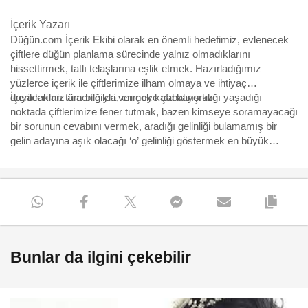
İçerik Yazarı
Düğün.com İçerik Ekibi olarak en önemli hedefimiz, evlenecek
çiftlere düğün planlama sürecinde yalnız olmadıklarını
hissettirmek, tatlı telaşlarına eşlik etmek. Hazırladığımız
yüzlerce içerik ile çiftlerimize ilham olmaya ve ihtiyaç
duyacakları tüm bilgileri vermeye çabalıyoruz.
İçeriklerimiz aracılığıyla, en çok kafa karışıklığı yaşadığı
noktada çiftlerimize fener tutmak, bazen kimseye soramayacağı
bir sorunun cevabını vermek, aradığı gelinliği bulamamış bir
gelin adayına aşık olacağı ‘o’ gelinliği göstermek en büyük
motivasyonumuz. Yürüdükleri bu uzun, bazen eğlenceli bazen
çetin yolda, yüzbinlerce çiftin yol arkadaşı olmaktan büyük
mutluluk duyuyoruz ve hep söylediğimiz gibi “Aşk için, aşkla
çalışıyoruz.”
Bunlar da ilgini çekebilir