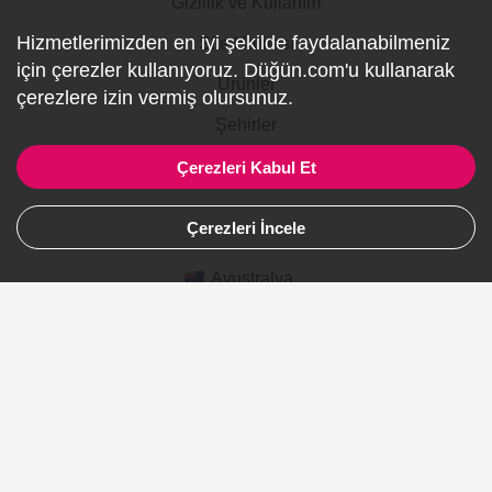
Gizlilik ve Kullanım
Hizmetlerimizden en iyi şekilde faydalanabilmeniz
Site Haritası
için çerezler kullanıyoruz. Düğün.com'u kullanarak
Ürünler
çerezlere izin vermiş olursunuz.
Şehirler
Gelinlik
Çerezleri Kabul Et
Çerezleri İncele
Avustralya
Kanada
Almanya
Suudi Arabistan
© 2007-2026 Düğün.com Tüm hakları saklıdır. Düğün ve