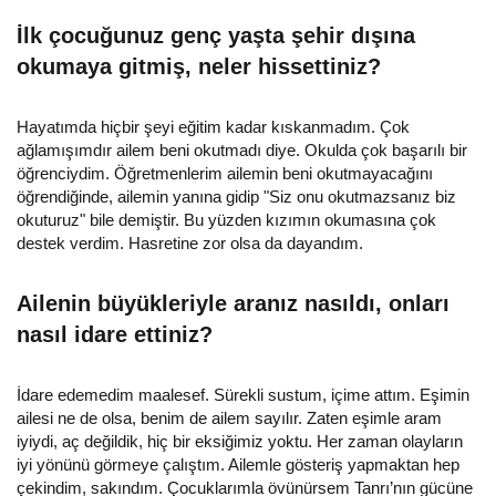
İlk çocuğunuz genç yaşta şehir dışına
okumaya gitmiş, neler hissettiniz?
Hayatımda hiçbir şeyi eğitim kadar kıskanmadım. Çok
ağlamışımdır ailem beni okutmadı diye. Okulda çok başarılı bir
öğrenciydim. Öğretmenlerim ailemin beni okutmayacağını
öğrendiğinde, ailemin yanına gidip "Siz onu okutmazsanız biz
okuturuz" bile demiştir. Bu yüzden kızımın okumasına çok
destek verdim. Hasretine zor olsa da dayandım.
Ailenin büyükleriyle aranız nasıldı, onları
nasıl idare ettiniz?
İdare edemedim maalesef. Sürekli sustum, içime attım. Eşimin
ailesi ne de olsa, benim de ailem sayılır. Zaten eşimle aram
iyiydi, aç değildik, hiç bir eksiğimiz yoktu. Her zaman olayların
iyi yönünü görmeye çalıştım. Ailemle gösteriş yapmaktan hep
çekindim, sakındım. Çocuklarımla övünürsem Tanrı’nın gücüne