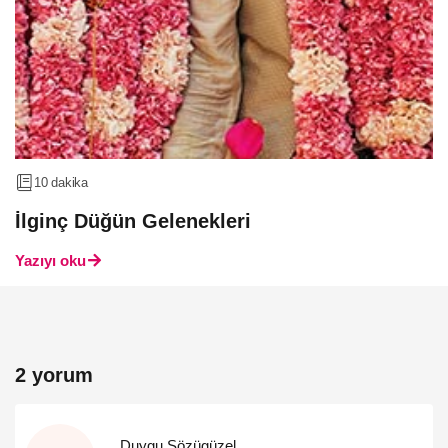
10 dakika
İlginç Düğün Gelenekleri
Yazıyı oku
2 yorum
Duygu Sözügüzel