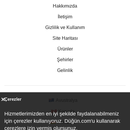
Hakkımızda
İletişim
Gizlilik ve Kullanım
Site Haritası
Ürünler
Şehirler
Gelinlik
Çerezler
Avustralya
Kanada
Hizmetlerimizden en iyi şekilde faydalanabilmeniz
için çerezler kullanıyoruz. Düğün.com'u kullanarak
Almanya
çerezlere izin vermiş olursunuz.