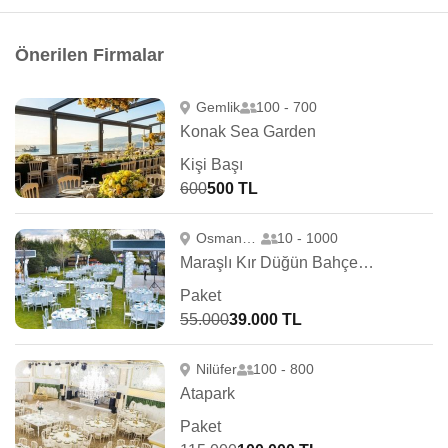
Önerilen Firmalar
Gemlik
100 - 700
Konak Sea Garden
Kişi Başı
600
500 TL
Osmangazi
10 - 1000
Maraşlı Kır Düğün Bahçesi Ihlamur Park
Paket
55.000
39.000 TL
Nilüfer
100 - 800
Atapark
Paket