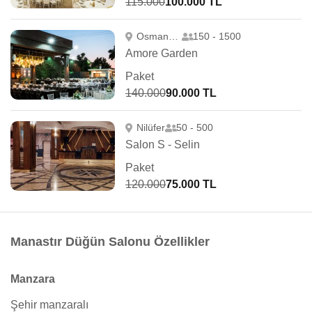
115.000
100.000 TL
Osmangazi
150 - 1500
Amore Garden
Paket
140.000
90.000 TL
Nilüfer
50 - 500
Salon S - Selin
Paket
120.000
75.000 TL
Manastır Düğün Salonu Özellikler
Manzara
Şehir manzaralı