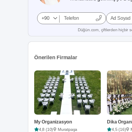
Ad Soyad
Düğün.com, çiftlerden hiçbir se
Önerilen Firmalar
My Organizasyon
Dika Organ
4,8 (10)
Muratpaşa
4,5 (16)