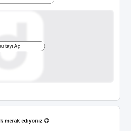
aritayı Aç
k merak ediyoruz 😍