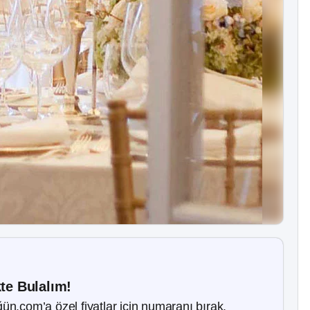
kte Bulalım!
ün.com’a özel fiyatlar için numaranı bırak.