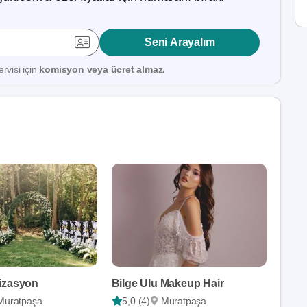
Seni Arayalım
rvisi için
komisyon veya ücret almaz.
izasyon
Bilge Ulu Makeup Hair
Muratpaşa
5,0 (4)
Muratpaşa