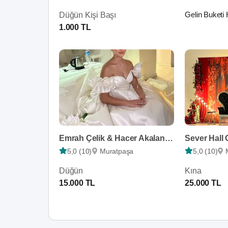
Gelin Buketi 
Düğün Kişi Başı
1.000 TL
Emrah Çelik & Hacer Akalan Hair & Makeup
Sever Hall
5,0 (10)
Muratpaşa
5,0 (10)
Düğün
Kına
15.000 TL
25.000 TL