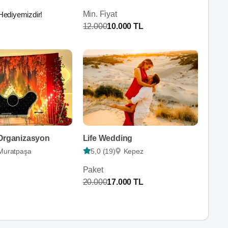
Min. Fiyat
Hediyemizdir!
12.000
10.000 TL
 Organizasyon
Life Wedding
Muratpaşa
5,0 (19)
Kepez
Paket
20.000
17.000 TL