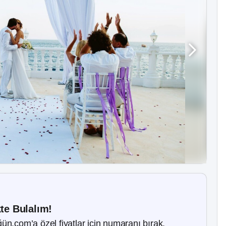
kte Bulalım!
ün.com’a özel fiyatlar için numaranı bırak.