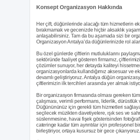
Konsept Organizasyon Hakkında
Her çift, düğünlerinde alacağı tüm hizmetlerin ek
bırakmamak ve gecenizde hiçbir aksaklık yaşama
anlaşabilirsiniz. Tam da bu aşamada sizi bir org
Organizasyon Antalya’da düğünlerinizde rol alara
Bu özel günlerde çiftlerin mutluluklarını payla
sektöründe faaliyet gösteren firmamız, çiftlerimizin
çözümler sunuyor, her detayda kaliteyi hissetmen
organizasyonlarda kullandığımız aksesuar ve ekip
devamlı geliştiriyoruz. Antalya düğün organizas
çiftlerimizin ilk tercihleri arasında yer almak istiy
Bir organizasyon firmasında olması gereken tüm 
çalışması, verimli performans, liderlik, dürüstlük
Düğünününüz için gerekli tüm hizmetleri sağlayac
seçilecek müzikten davetiyelere, ışık ses ve s
süslenmesine, havai fişek gösterisinden fotoğra
cateringe kadar tüm ayrıntılar için profesyonel b
birleştiriyor, ortaya kusursuz bir gece çıkarıyoruz