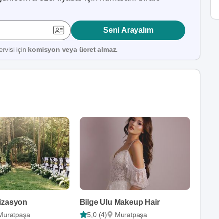
Seni Arayalım
rvisi için
komisyon veya ücret almaz.
izasyon
Bilge Ulu Makeup Hair
Muratpaşa
5,0 (4)
Muratpaşa