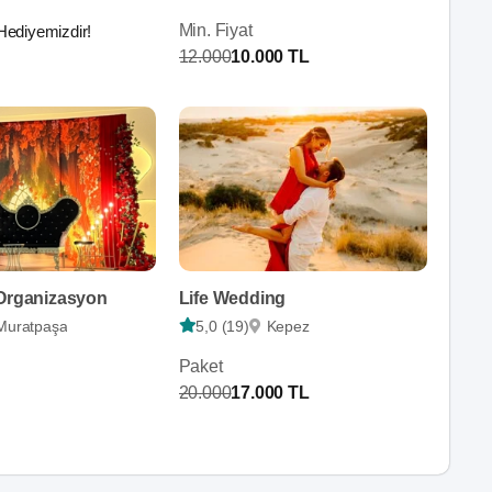
Min. Fiyat
Hediyemizdir!
12.000
10.000 TL
 Organizasyon
Life Wedding
Muratpaşa
5,0 (19)
Kepez
Paket
20.000
17.000 TL