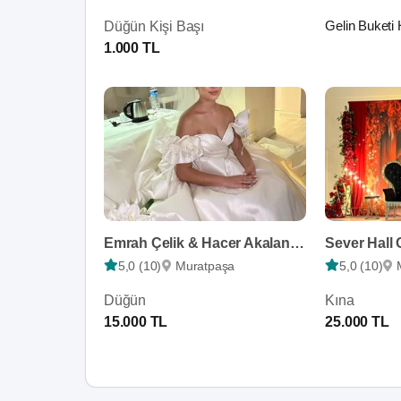
Gelin Buketi 
Düğün Kişi Başı
1.000 TL
Emrah Çelik & Hacer Akalan Hair & Makeup
Sever Hall
5,0 (10)
Muratpaşa
5,0 (10)
Düğün
Kına
15.000 TL
25.000 TL