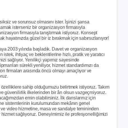
siksiz ve sorunsuz olmasını ister. İşinizi şansa
mak isterseniz bir organizasyon firmasıyla
anizasyon firmasıyla tanıştırmak istiyoruz. Konsept
k hayatınızda güzel bir iz bırakmak için sabırsızlanıyor!
şmaya 2003 yılında başladık. Davet ve organizasyon
 istek, ihtiyaç ve beklentilerine hızlı, pratik ve yaratıcı
izi sağlıyor. Yenilikçi yapımız sayesinde
manları sürekli yeniliyor, hizmet standardımızı da
yon firmaları arasında öncü olmayı amaçlıyor ve
oruz.
özelliklere sahip olduğumuzu belirtmek istiyoruz. Takım
 ve güvenilirlik ilkelerinden bir ân olsun vazgeçmiyoruz.
ağımızdan emin olabilirsiniz. İlk danslarınız için
ahne sistemlerinin kurulumundan mekânın genel
f ve video hizmetine, masa ve sandalye temininden
ir hizmet sağlıyoruz. Deneyimimiz ile profesyonelliğimizi
.