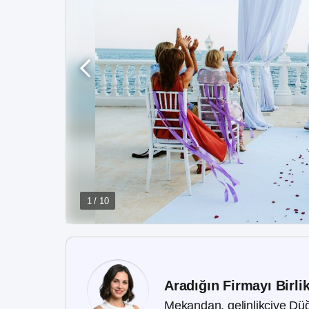
1 / 10
Aradığın Firmayı Birli
Mekandan, gelinlikçiye Düğ