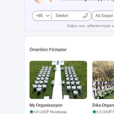
Ad Soyad
Düğün.com, çiftlerden hiçbir se
Önerilen Firmalar
My Organizasyon
Dika Organ
4,8 (10)
Muratpaşa
4,5 (16)