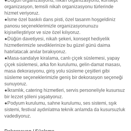
●Düğün organizasyonu, nikah organizasyonu, konsept
organizasyon, temsili nikah organizasyonu türlerinde
hizmet veriyoruz.
●İsme özel baskılı dans pisti, özel tasarım hoşgeldiniz
panosu seçeneklerimizle organizasyonunuzu
kişiselleştiriyor ve size özel kılıyoruz.
●Düğün davetiyesi, nikah şekeri, konsept hediyelik
hizmetlerimizle sevdiklerinize bu güzel günü daima
hatırlatacak anılar bırakıyoruz.
●Masa-sandalye kiralama, canlı çiçek süslemesi, yapay
çiçek süslemesi, arka fon kurulumu, gelin-damat masası,
masa dekorasyonu, giriş yolu süsleme çeşitleri gibi
süsleme seçeneklerimizle geniş bir dekorasyon seçeneği
sunuyoruz.
●İkramlık, catering hizmetleri, servis personeliyle kusursuz
bir lezzet şöleni yaşatıyoruz.
●Podyum kurulumu, sahne kurulumu, ses sistemi, sşık
sistemi, festival aydınlatma teknik anlamda da kusursuzluk
vadediyoruz.