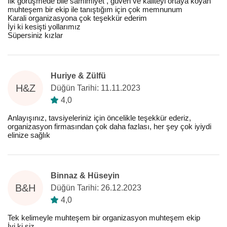
İlk görüşmede bile samimiyet , güven ve kaliteyi ortaya koyan
muhteşem bir ekip ile tanıştığım için çok memnunum
Karali organizasyona çok teşekkür ederim
İyi ki kesişti yollarımız
Süpersiniz kızlar
Huriye & Zülfü
H&Z
Düğün Tarihi: 11.11.2023
4,0
Anlayışınız, tavsiyeleriniz için öncelikle teşekkür ederiz,
organizasyon firmasından çok daha fazlası, her şey çok iyiydi
elinize sağlık
Binnaz & Hüseyin
B&H
Düğün Tarihi: 26.12.2023
4,0
Tek kelimeyle muhteşem bir organizasyon muhteşem ekip
İyi ki siz