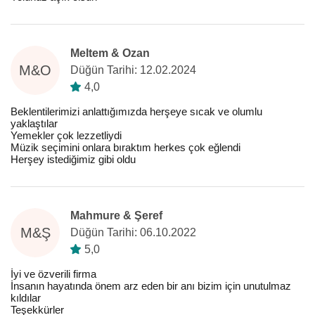
Meltem & Ozan
M&O
Düğün Tarihi: 12.02.2024
4,0
Beklentilerimizi anlattığımızda herşeye sıcak ve olumlu
yaklaştılar
Yemekler çok lezzetliydi
Müzik seçimini onlara bıraktım herkes çok eğlendi
Herşey istediğimiz gibi oldu
Mahmure & Şeref
M&Ş
Düğün Tarihi: 06.10.2022
5,0
İyi ve özverili firma
İnsanın hayatında önem arz eden bir anı bizim için unutulmaz
kıldılar
Teşekkürler