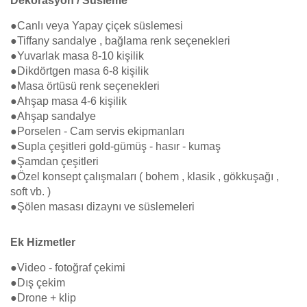
Dekorasyon / Süsleme
●Canlı veya Yapay çiçek süslemesi
●Tiffany sandalye , bağlama renk seçenekleri
●Yuvarlak masa 8-10 kişilik
●Dikdörtgen masa 6-8 kişilik
●Masa örtüsü renk seçenekleri
●Ahşap masa 4-6 kişilik
●Ahşap sandalye
●Porselen - Cam servis ekipmanları
●Supla çeşitleri gold-gümüş - hasır - kumaş
●Şamdan çeşitleri
●Özel konsept çalışmaları ( bohem , klasik , gökkuşağı ,
soft vb. )
●Şölen masası dizaynı ve süslemeleri
Ek Hizmetler
●Video - fotoğraf çekimi
●Dış çekim
●Drone + klip