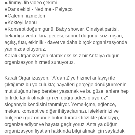
●Jimmy Jib video çekimi
●Dans ekibi - Nedime - Palyaço
●Caterin hizmetleri
●Kokteyl Menü
●Konsept doğum günü, Baby shower, Cinsiyet partisi,
bekarlığa veda, kına gecesi, sünnet düğünü, söz- nişan,
açılış, fuar, etkinlik - davet ve daha birçok organizasyonda
yanınızda oluyoruz.
Karali Organizasyon olarak eksiksiz bir Antalya düğün
organizasyon hizmeti sunuyoruz.
Karali Organizasyon, "A‘dan Z‘ye hizmet anlayışı ile
çıktığımız bu yolculukta; hayalleri gerçeğe dönüştürmenin
mutluluğunu hep beraber yaşamak ve bu güzel anlara hep
birlikte tanık olmak için en doğru adres oluyoruz"
sloganıyla kendisini tanımlıyor. Yeme-içme, eğlence,
mekan, konsept ve diğer ihtiyaçlarınızı, isteklerinizi ve
bütçenizi göz önünde bulundurarak titizlikle planlayıp,
organize ediyor ve hayata geçiriyoruz. Antalya düğün
organizasyon fiyatları hakkında bilgi almak için sayfadaki