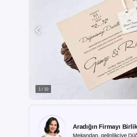
1 / 10
Aradığın Firmayı Birli
Mekandan, gelinlikçiye Düğ