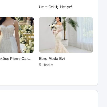
Umre Çekilişi Hediye!
Seher Uzunköse Pierre Cardin Samsun
Ebru Moda Evi
İlkadım