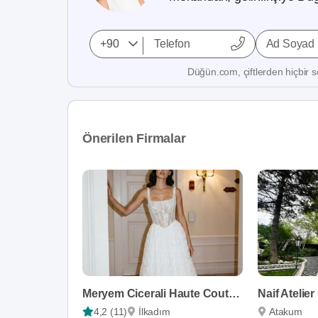
Ad Soyad
Düğün.com, çiftlerden hiçbir se
Önerilen Firmalar
Meryem Cicerali Haute Couture
Naif Atelier
4,2 (11)
İlkadım
Atakum