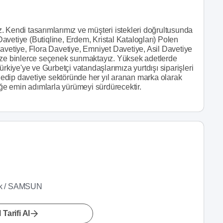
 Kendi tasarımlarımız ve müşteri istekleri doğrultusunda
vetiye (Butiqline, Erdem, Kristal Katalogları) Polen
avetiye, Flora Davetiye, Emniyet Davetiye, Asil Davetiye
mize binlerce seçenek sunmaktayız. Yüksek adetlerde
ürkiye'ye ve Gurbetçi vatandaşlarımıza yurtdışı siparişleri
p edip davetiye sektöründe her yıl aranan marka olarak
eğe emin adımlarla yürümeyi sürdürecektir.
nik / SAMSUN
 Tarifi Al