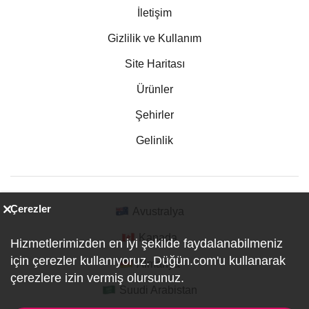
İletişim
Gizlilik ve Kullanım
Site Haritası
Ürünler
Şehirler
Gelinlik
Çerezler
Avustralya
Kanada
Hizmetlerimizden en iyi şekilde faydalanabilmeniz
için çerezler kullanıyoruz. Düğün.com'u kullanarak
Almanya
çerezlere izin vermiş olursunuz.
Suudi Arabistan