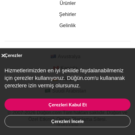
Ürünler
Şehirler
Gelinlik
Çerezler
Avustralya
Kanada
Hizmetlerimizden en iyi şekilde faydalanabilmeniz
için çerezler kullanıyoruz. Düğün.com'u kullanarak
Almanya
çerezlere izin vermiş olursunuz.
Suudi Arabistan
Çerezleri Kabul Et
© 2007-2026 Düğün.com Tüm hakları saklıdır. Düğün ve
Özel Etkinlik Online Planlama Sitesi.
Çerezleri İncele
ref:DF1-1-9782