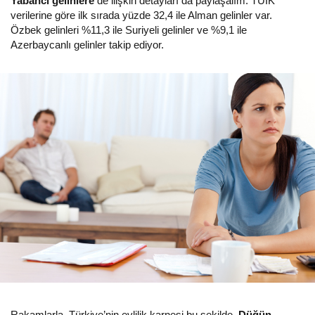
Yabancı gelinlere
de ilişkin detayları da paylaşalım: TÜİK
verilerine göre ilk sırada yüzde 32,4 ile Alman gelinler var.
Özbek gelinleri %11,3 ile Suriyeli gelinler ve %9,1 ile
Azerbaycanlı gelinler takip ediyor.
Rakamlarla, Türkiye’nin evlilik karnesi bu şekilde.
Düğün