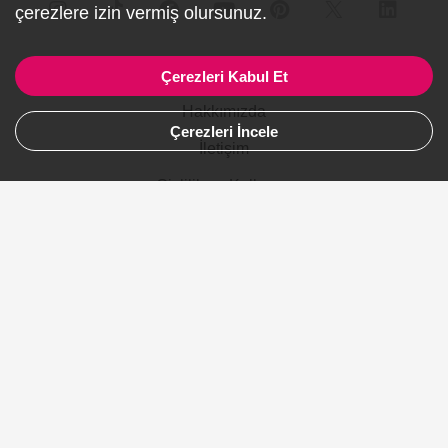
çerezlere izin vermiş olursunuz.
Firmalar İçin
Çerezleri Kabul Et
Hakkımızda
Çerezleri İncele
İletişim
Gizlilik ve Kullanım
Site Haritası
Ürünler
Şehirler
Gelinlik
Avustralya