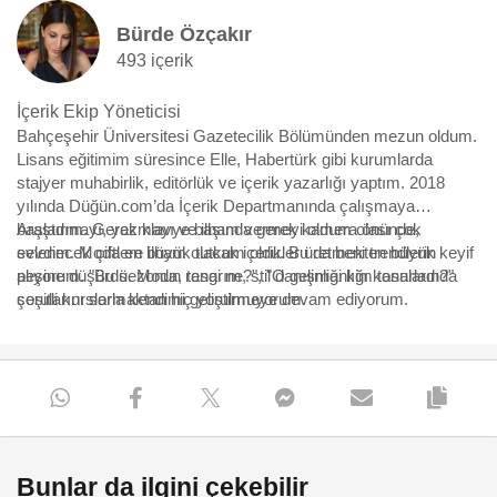
Bürde Özçakır
493 içerik
İçerik Ekip Yöneticisi
Bahçeşehir Üniversitesi Gazetecilik Bölümünden mezun oldum.
Lisans eğitimim süresince Elle, Habertürk gibi kurumlarda
stajyer muhabirlik, editörlük ve içerik yazarlığı yaptım. 2018
yılında Düğün.com’da İçerik Departmanında çalışmaya
başladım. Gerek klavye başında gerek kamera önünde,
Araştırmayı, yazmayı ve ilham vermeyi oldum olası çok
evlenecek çiftlere ilham olacak içerikler üretmekten büyük keyif
sevdim. Moda en büyük tutkum oldu. Bu da beni trendlerin
alıyorum. "Bu sezonun rengi ne?", "O gelinliği kim tasarladı?"
peşine düşürdü. Moda, tasarım, stil danışmanlığı konularında
sorularını sormaktan hiç yorulmuyorum.
çeşitli kurslarla kendimi geliştirmeye devam ediyorum.
Bunlar da ilgini çekebilir