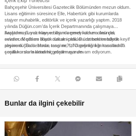
İçerik Ekip Yöneticisi
Bahçeşehir Üniversitesi Gazetecilik Bölümünden mezun oldum.
Lisans eğitimim süresince Elle, Habertürk gibi kurumlarda
stajyer muhabirlik, editörlük ve içerik yazarlığı yaptım. 2018
yılında Düğün.com’da İçerik Departmanında çalışmaya
başladım. Gerek klavye başında gerek kamera önünde,
Araştırmayı, yazmayı ve ilham vermeyi oldum olası çok
evlenecek çiftlere ilham olacak içerikler üretmekten büyük keyif
sevdim. Moda en büyük tutkum oldu. Bu da beni trendlerin
alıyorum. "Bu sezonun rengi ne?", "O gelinliği kim tasarladı?"
peşine düşürdü. Moda, tasarım, stil danışmanlığı konularında
sorularını sormaktan hiç yorulmuyorum.
çeşitli kurslarla kendimi geliştirmeye devam ediyorum.
Bunlar da ilgini çekebilir