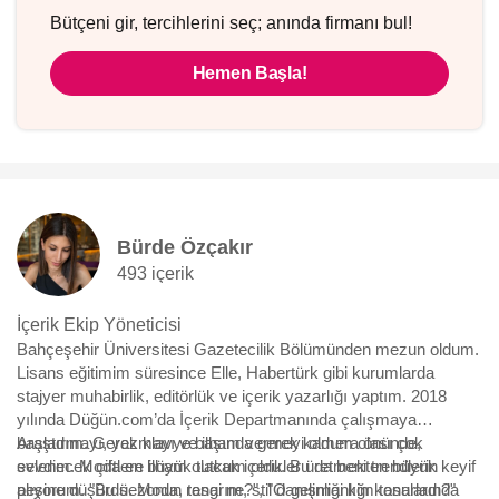
Bütçeni gir, tercihlerini seç; anında firmanı bul!
Hemen Başla!
Bürde Özçakır
493 içerik
İçerik Ekip Yöneticisi
Bahçeşehir Üniversitesi Gazetecilik Bölümünden mezun oldum.
Lisans eğitimim süresince Elle, Habertürk gibi kurumlarda
stajyer muhabirlik, editörlük ve içerik yazarlığı yaptım. 2018
yılında Düğün.com’da İçerik Departmanında çalışmaya
başladım. Gerek klavye başında gerek kamera önünde,
Araştırmayı, yazmayı ve ilham vermeyi oldum olası çok
evlenecek çiftlere ilham olacak içerikler üretmekten büyük keyif
sevdim. Moda en büyük tutkum oldu. Bu da beni trendlerin
alıyorum. "Bu sezonun rengi ne?", "O gelinliği kim tasarladı?"
peşine düşürdü. Moda, tasarım, stil danışmanlığı konularında