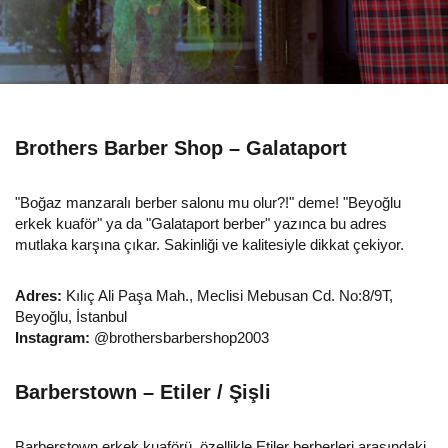
Brothers Barber Shop – Galataport
"Boğaz manzaralı berber salonu mu olur?!" deme! "Beyoğlu
erkek kuaför" ya da "Galataport berber" yazınca bu adres
mutlaka karşına çıkar. Sakinliği ve kalitesiyle dikkat çekiyor.
Adres:
Kılıç Ali Paşa Mah., Meclisi Mebusan Cd. No:8/9T,
Beyoğlu, İstanbul
Instagram:
@brothersbarbershop2003
Barberstown – Etiler / Şişli
Barberstown erkek kuaförü, özellikle Etiler berberleri arasındaki