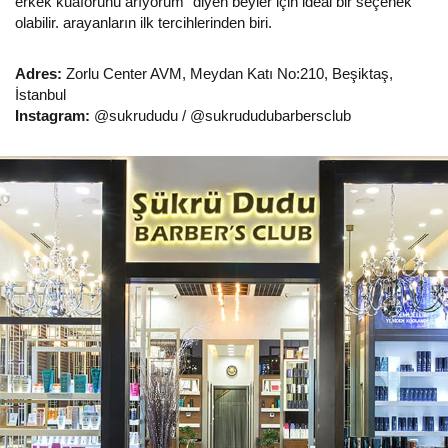
erkek kuaförünü arıyorum” diyen beyler için ideal bir seçenek
olabilir. arayanların ilk tercihlerinden biri.
Adres:
Zorlu Center AVM, Meydan Katı No:210, Beşiktaş,
İstanbul
Instagram:
@sukrududu / @sukrududubarbersclub