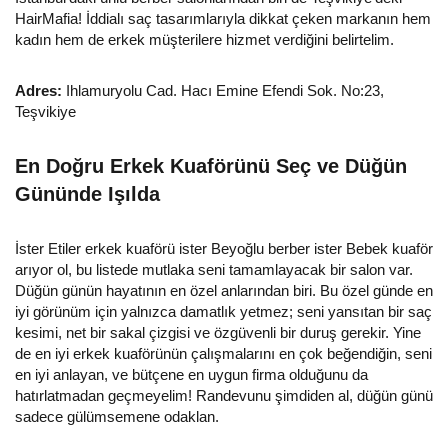
HairMafia! İddialı saç tasarımlarıyla dikkat çeken markanın hem
kadın hem de erkek müşterilere hizmet verdiğini belirtelim.
Adres:
Ihlamuryolu Cad. Hacı Emine Efendi Sok. No:23,
Teşvikiye
En Doğru Erkek Kuaförünü Seç ve Düğün
Gününde Işılda
İster Etiler erkek kuaförü ister Beyoğlu berber ister Bebek kuaför
arıyor ol, bu listede mutlaka seni tamamlayacak bir salon var.
Düğün günün hayatının en özel anlarından biri. Bu özel günde en
iyi görünüm için yalnızca damatlık yetmez; seni yansıtan bir saç
kesimi, net bir sakal çizgisi ve özgüvenli bir duruş gerekir. Yine
de en iyi erkek kuaförünün çalışmalarını en çok beğendiğin, seni
en iyi anlayan, ve bütçene en uygun firma olduğunu da
hatırlatmadan geçmeyelim! Randevunu şimdiden al, düğün günü
sadece gülümsemene odaklan.