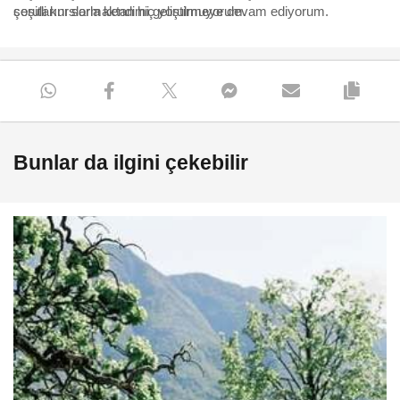
sorularını sormaktan hiç yorulmuyorum.
çeşitli kurslarla kendimi geliştirmeye devam ediyorum.
Bunlar da ilgini çekebilir