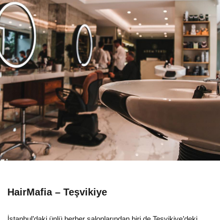
HairMafia – Teşvikiye
İstanbul’daki ünlü berber salonlarından biri de Teşvikiye’deki