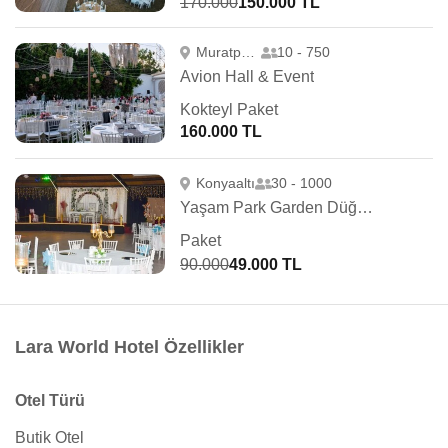
170.000
150.000 TL
Muratpaşa
10 - 750
Avion Hall & Event
Kokteyl Paket
160.000 TL
Konyaaltı
30 - 1000
Yaşam Park Garden Düğün Salonu
Paket
90.000
49.000 TL
Lara World Hotel Özellikler
Otel Türü
Butik Otel