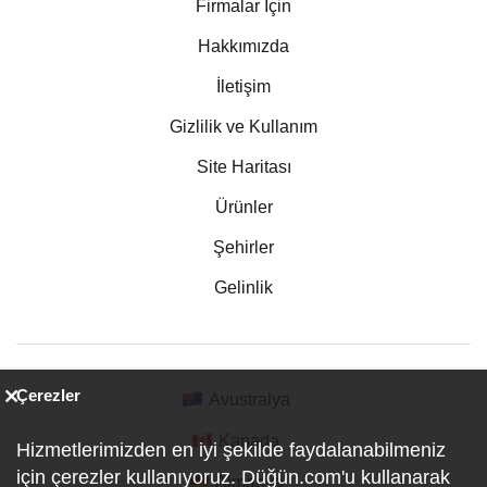
Firmalar İçin
Hakkımızda
İletişim
Gizlilik ve Kullanım
Site Haritası
Ürünler
Şehirler
Gelinlik
Çerezler
Avustralya
Kanada
Hizmetlerimizden en iyi şekilde faydalanabilmeniz
için çerezler kullanıyoruz. Düğün.com'u kullanarak
Almanya