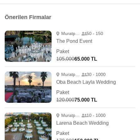
Önerilen Firmalar
Muratpaşa
50 - 150
The Pond Event
Paket
105.000
65.000 TL
Muratpaşa
30 - 1000
Oba Beach Layla Wedding
Paket
120.000
75.000 TL
Muratpaşa
10 - 1000
Larena Beach Wedding
Paket