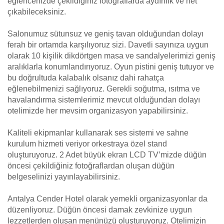
eğlencenizde çekildiğiniz fotoğraflarda aydınlık ve net
çıkabileceksiniz.
Salonumuz sütunsuz ve geniş tavan olduğundan dolayı
ferah bir ortamda karşılıyoruz sizi. Davetli sayınıza uygun
olarak 10 kişilik dikdörtgen masa ve sandalyelerimizi geniş
aralıklarla konumlandırıyoruz. Oyun pistini geniş tutuyor ve
bu doğrultuda kalabalık olsanız dahi rahatça
eğlenebilmenizi sağlıyoruz. Gerekli soğutma, ısıtma ve
havalandırma sistemlerimiz mevcut olduğundan dolayı
otelimizde her mevsim organizasyon yapabilirsiniz.
Kaliteli ekipmanlar kullanarak ses sistemi ve sahne
kurulum hizmeti veriyor orkestraya özel stand
oluşturuyoruz. 2 Adet büyük ekran LCD TV’mizde düğün
öncesi çekildiğiniz fotoğraflardan oluşan düğün
belgeselinizi yayınlayabilirsiniz.
Antalya Cender Hotel olarak yemekli organizasyonlar da
düzenliyoruz. Düğün öncesi damak zevkinize uygun
lezzetlerden oluşan menünüzü oluşturuyoruz. Otelimizin