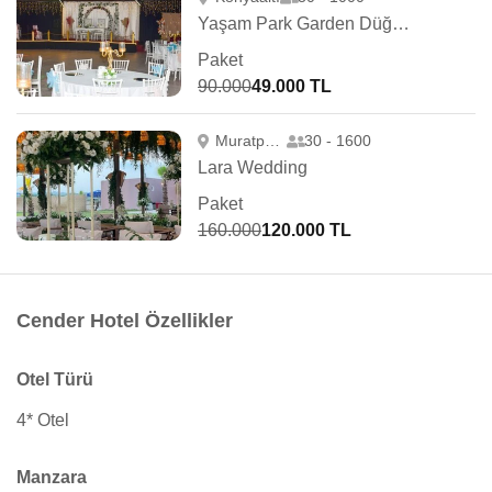
Yaşam Park Garden Düğün Salonu
Paket
90.000
49.000 TL
Muratpaşa
30 - 1600
Lara Wedding
Paket
160.000
120.000 TL
Cender Hotel Özellikler
Otel Türü
4* Otel
Manzara