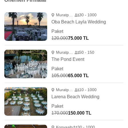
Önerilen Firmalar
Muratpaşa
30 - 1000
Oba Beach Layla Wedding
Paket
120.000
75.000 TL
Muratpaşa
50 - 150
The Pond Event
Paket
105.000
65.000 TL
Muratpaşa
10 - 1000
Larena Beach Wedding
Paket
170.000
150.000 TL
Konyaaltı
30 - 1000