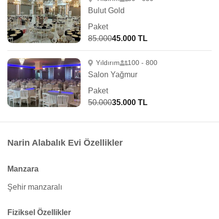
Bulut Gold
Paket
85.000
45.000 TL
Yıldırım
100 - 800
Salon Yağmur
Paket
50.000
35.000 TL
Narin Alabalık Evi Özellikler
Manzara
Şehir manzaralı
Fiziksel Özellikler