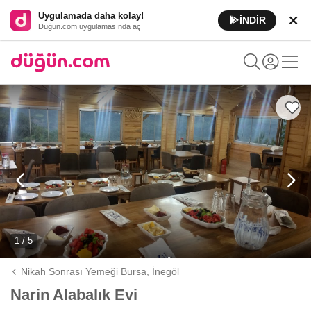
Uygulamada daha kolay!
İNDİR
Düğün.com uygulamasında aç
1 / 5
Nikah Sonrası Yemeği Bursa,
İnegöl
Narin Alabalık Evi