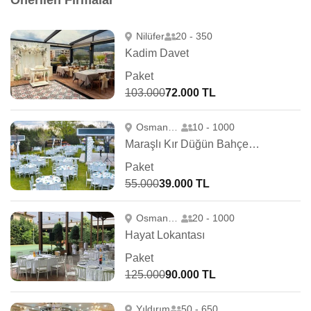
Önerilen Firmalar
Nilüfer
20 - 350
Kadim Davet
Paket
103.000
72.000 TL
Osmangazi
10 - 1000
Maraşlı Kır Düğün Bahçesi Ihlamur Park
Paket
55.000
39.000 TL
Osmangazi
20 - 1000
Hayat Lokantası
Paket
125.000
90.000 TL
Yıldırım
50 - 650