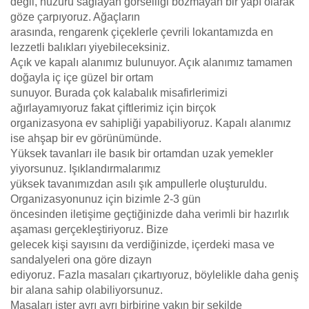
değil, huzuru sağlayan görselliği bozmayan bir yapı olarak
göze çarpıyoruz. Ağaçların
arasında, rengarenk çiçeklerle çevrili lokantamızda en
lezzetli balıkları yiyebileceksiniz.
Açık ve kapalı alanımız bulunuyor. Açık alanımız tamamen
doğayla iç içe güzel bir ortam
sunuyor. Burada çok kalabalık misafirlerimizi
ağırlayamıyoruz fakat çiftlerimiz için birçok
organizasyona ev sahipliği yapabiliyoruz. Kapalı alanımız
ise ahşap bir ev görünümünde.
Yüksek tavanları ile basık bir ortamdan uzak yemekler
yiyorsunuz. Işıklandırmalarımız
yüksek tavanımızdan asılı şık ampullerle oluşturuldu.
Organizasyonunuz için bizimle 2-3 gün
öncesinden iletişime geçtiğinizde daha verimli bir hazırlık
aşaması gerçekleştiriyoruz. Bize
gelecek kişi sayısını da verdiğinizde, içerdeki masa ve
sandalyeleri ona göre dizayn
ediyoruz. Fazla masaları çıkartıyoruz, böylelikle daha geniş
bir alana sahip olabiliyorsunuz.
Masaları ister ayrı ayrı birbirine yakın bir şekilde