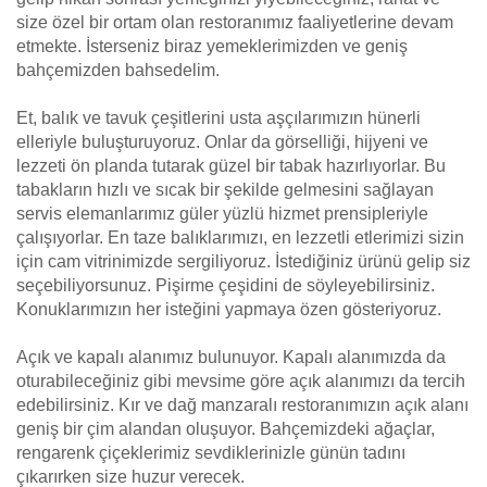
size özel bir ortam olan restoranımız faaliyetlerine devam
etmekte. İsterseniz biraz yemeklerimizden ve geniş
bahçemizden bahsedelim.
Et, balık ve tavuk çeşitlerini usta aşçılarımızın hünerli
elleriyle buluşturuyoruz. Onlar da görselliği, hijyeni ve
lezzeti ön planda tutarak güzel bir tabak hazırlıyorlar. Bu
tabakların hızlı ve sıcak bir şekilde gelmesini sağlayan
servis elemanlarımız güler yüzlü hizmet prensipleriyle
çalışıyorlar. En taze balıklarımızı, en lezzetli etlerimizi sizin
için cam vitrinimizde sergiliyoruz. İstediğiniz ürünü gelip siz
seçebiliyorsunuz. Pişirme çeşidini de söyleyebilirsiniz.
Konuklarımızın her isteğini yapmaya özen gösteriyoruz.
Açık ve kapalı alanımız bulunuyor. Kapalı alanımızda da
oturabileceğiniz gibi mevsime göre açık alanımızı da tercih
edebilirsiniz. Kır ve dağ manzaralı restoranımızın açık alanı
geniş bir çim alandan oluşuyor. Bahçemizdeki ağaçlar,
rengarenk çiçeklerimiz sevdiklerinizle günün tadını
çıkarırken size huzur verecek.