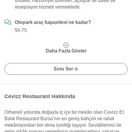
shower, mezuniyet törenleri, açılışlar ve davet ve
resepsiyon hizmeti vermektedir.
Otopark araç kapasitesi ne kadar?
50-75
Daha Fazla Göster
Soru Sor
Cevizz Restaurant Hakkında
Orhaneli yolunda doğayla iç içe bir mekân olan Cevizz Et
Balık Restaurant Bursa’nın en geniş bahçeli ve rahat
mekânlarından biri olma özelliği taşıyor. Sevdikleriniz ile
gelip nikâh sonrası yemeğinizi yiyebileceğiniz, rahat ve