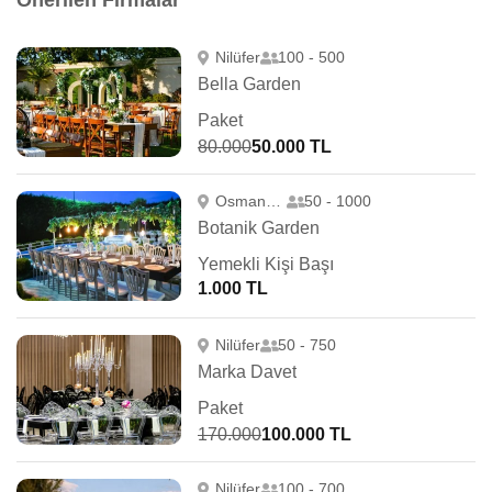
Önerilen Firmalar
Nilüfer
100 - 500
Bella Garden
Paket
80.000
50.000 TL
Osmangazi
50 - 1000
Botanik Garden
Yemekli Kişi Başı
1.000 TL
Nilüfer
50 - 750
Marka Davet
Paket
170.000
100.000 TL
Nilüfer
100 - 700