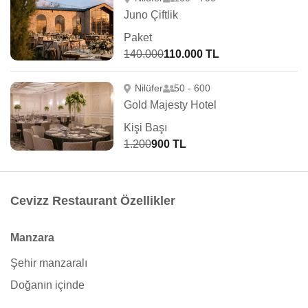
Juno Çiftlik
Paket
140.000
110.000 TL
Nilüfer
50 - 600
Gold Majesty Hotel
Kişi Başı
1.200
900 TL
Cevizz Restaurant Özellikler
Manzara
Şehir manzaralı
Doğanın içinde