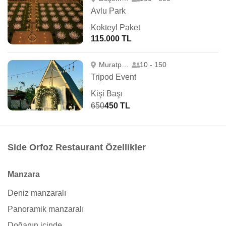
Avlu Park
Kokteyl Paket
115.000 TL
Muratpaşa
10 - 150
Tripod Event
Kişi Başı
650
450 TL
Side Orfoz Restaurant Özellikler
Manzara
Deniz manzaralı
Panoramik manzaralı
Doğanın içinde