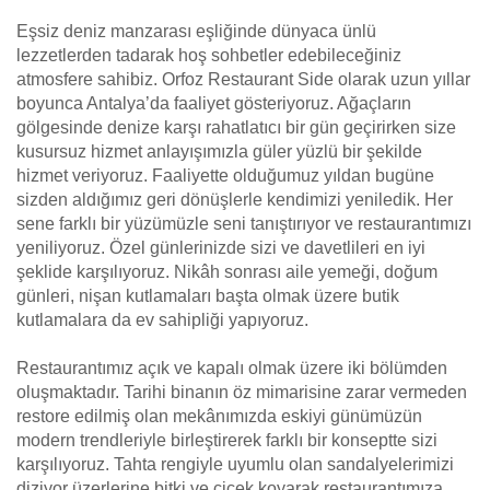
Eşsiz deniz manzarası eşliğinde dünyaca ünlü
lezzetlerden tadarak hoş sohbetler edebileceğiniz
atmosfere sahibiz. Orfoz Restaurant Side olarak uzun yıllar
boyunca Antalya’da faaliyet gösteriyoruz. Ağaçların
gölgesinde denize karşı rahatlatıcı bir gün geçirirken size
kusursuz hizmet anlayışımızla güler yüzlü bir şekilde
hizmet veriyoruz. Faaliyette olduğumuz yıldan bugüne
sizden aldığımız geri dönüşlerle kendimizi yeniledik. Her
sene farklı bir yüzümüzle seni tanıştırıyor ve restaurantımızı
yeniliyoruz. Özel günlerinizde sizi ve davetlileri en iyi
şeklide karşılıyoruz. Nikâh sonrası aile yemeği, doğum
günleri, nişan kutlamaları başta olmak üzere butik
kutlamalara da ev sahipliği yapıyoruz.
Restaurantımız açık ve kapalı olmak üzere iki bölümden
oluşmaktadır. Tarihi binanın öz mimarisine zarar vermeden
restore edilmiş olan mekânımızda eskiyi günümüzün
modern trendleriyle birleştirerek farklı bir konseptte sizi
karşılıyoruz. Tahta rengiyle uyumlu olan sandalyelerimizi
diziyor üzerlerine bitki ve çiçek koyarak restaurantımıza