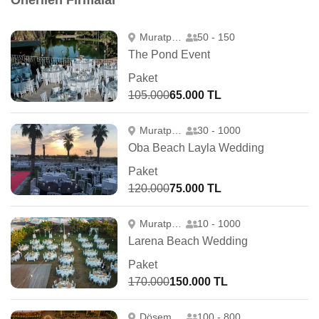
Önerilen Firmalar
Muratpaşa
50 - 150
The Pond Event
Paket
105.000
65.000 TL
Muratpaşa
30 - 1000
Oba Beach Layla Wedding
Paket
120.000
75.000 TL
Muratpaşa
10 - 1000
Larena Beach Wedding
Paket
170.000
150.000 TL
Döşemealtı
100 - 800