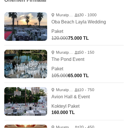
Önerilen Firmalar
Muratpaşa
30 - 1000
Oba Beach Layla Wedding
Paket
120.000
75.000 TL
Muratpaşa
50 - 150
The Pond Event
Paket
105.000
65.000 TL
Muratpaşa
10 - 750
Avion Hall & Event
Kokteyl Paket
160.000 TL
Muratpaşa
20 - 450