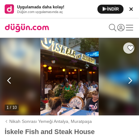
Uygulamada daha kolay!
İNDİR
Düğün.com uygulamasında aç
1 / 10
Nikah Sonrası Yemeği Antalya,
Muratpaşa
İskele Fish and Steak House