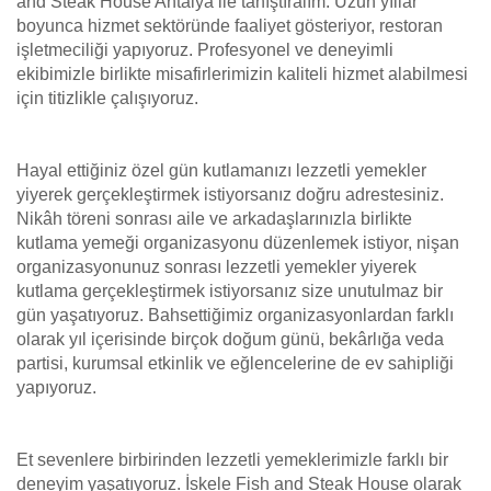
and Steak House Antalya ile tanıştıralım. Uzun yıllar
boyunca hizmet sektöründe faaliyet gösteriyor, restoran
işletmeciliği yapıyoruz. Profesyonel ve deneyimli
ekibimizle birlikte misafirlerimizin kaliteli hizmet alabilmesi
için titizlikle çalışıyoruz.
Hayal ettiğiniz özel gün kutlamanızı lezzetli yemekler
yiyerek gerçekleştirmek istiyorsanız doğru adrestesiniz.
Nikâh töreni sonrası aile ve arkadaşlarınızla birlikte
kutlama yemeği organizasyonu düzenlemek istiyor, nişan
organizasyonunuz sonrası lezzetli yemekler yiyerek
kutlama gerçekleştirmek istiyorsanız size unutulmaz bir
gün yaşatıyoruz. Bahsettiğimiz organizasyonlardan farklı
olarak yıl içerisinde birçok doğum günü, bekârlığa veda
partisi, kurumsal etkinlik ve eğlencelerine de ev sahipliği
yapıyoruz.
Et sevenlere birbirinden lezzetli yemeklerimizle farklı bir
deneyim yaşatıyoruz. İskele Fish and Steak House olarak