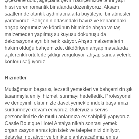
çiçeklerle dolu, ağaçlarla çevrili bahçemizde tarihi yapı
hissi veren romantik bir alanda düzenliyoruz. Akşam
saatlerinde otantik aydınlatmalarla büyüleyici bir atmosfer
yaratıyoruz. Bahçenin ortasındaki havuz ve kenarındaki
ahşap köprümüz ve köprünün bitiminde ahşap ve taş
malzemeden yapılmış su kuyusu dokunuşu da
dekorasyona ayrı bir renk katıyor. Ahşap malzemelerin
hakim olduğu bahçemizde, dikdörtgen ahşap masalarda
açık renkli örtülerle şıklığı vurguluyor, ahşap sandalyelerle
konforu sağlıyoruz.
Hizmetler
Mutfağımızın başarısı, lezzetli yemekleri ve bahçemizin şık
tasarımıyla en iyi hizmeti sunmayı hedefledik. Profesyonel
ve deneyimli ekibimizle davet yemeklerindeki başarımızı
sürdürmeye devam ediyoruz. Güleryüzlü servis
personelimizle de mutlu anlarınıza ev sahipliği yapıyoruz.
Castle Boutique Hotel Antalya nikah sonrası yemek
organizasyonlarınız için istek ve taleplerinizi dinliyor,
detayları not alıyor ve birlikte planlayacağımız enfes