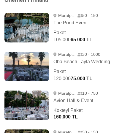
Önerilen Firmalar
Muratpaşa
50 - 150
The Pond Event
Paket
105.000
65.000 TL
Muratpaşa
30 - 1000
Oba Beach Layla Wedding
Paket
120.000
75.000 TL
Muratpaşa
10 - 750
Avion Hall & Event
Kokteyl Paket
160.000 TL
Muratpaşa
50 - 150