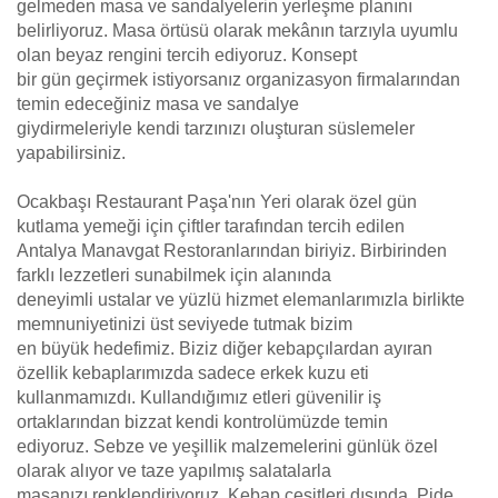
gelmeden masa ve sandalyelerin yerleşme planını
belirliyoruz. Masa örtüsü olarak mekânın tarzıyla uyumlu
olan beyaz rengini tercih ediyoruz. Konsept
bir gün geçirmek istiyorsanız organizasyon firmalarından
temin edeceğiniz masa ve sandalye
giydirmeleriyle kendi tarzınızı oluşturan süslemeler
yapabilirsiniz.
Ocakbaşı Restaurant Paşa'nın Yeri olarak özel gün
kutlama yemeği için çiftler tarafından tercih edilen
Antalya Manavgat Restoranlarından biriyiz. Birbirinden
farklı lezzetleri sunabilmek için alanında
deneyimli ustalar ve yüzlü hizmet elemanlarımızla birlikte
memnuniyetinizi üst seviyede tutmak bizim
en büyük hedefimiz. Biziz diğer kebapçılardan ayıran
özellik kebaplarımızda sadece erkek kuzu eti
kullanmamızdı. Kullandığımız etleri güvenilir iş
ortaklarından bizzat kendi kontrolümüzde temin
ediyoruz. Sebze ve yeşillik malzemelerini günlük özel
olarak alıyor ve taze yapılmış salatalarla
masanızı renklendiriyoruz. Kebap çeşitleri dışında, Pide,