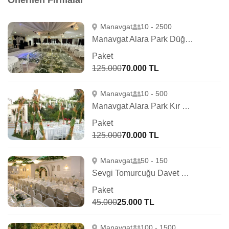
Önerilen Firmalar
Manavgat
10 - 2500
Manavgat Alara Park Düğün Salonu
Paket
125.000
70.000 TL
Manavgat
10 - 500
Manavgat Alara Park Kır Düğünü
Paket
125.000
70.000 TL
Manavgat
50 - 150
Sevgi Tomurcuğu Davet Evi & Organizasyon
Paket
45.000
25.000 TL
Manavgat
100 - 1500