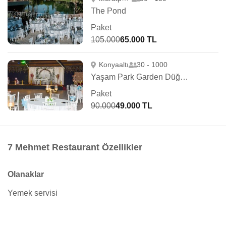
The Pond
Paket
105.000
65.000 TL
Konyaaltı
30 - 1000
Yaşam Park Garden Düğün Salonu
Paket
90.000
49.000 TL
7 Mehmet Restaurant Özellikler
Olanaklar
Yemek servisi