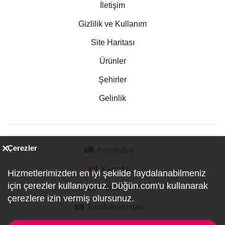
İletişim
Gizlilik ve Kullanım
Site Haritası
Ürünler
Şehirler
Gelinlik
Çerezler
Avustralya
Kanada
Hizmetlerimizden en iyi şekilde faydalanabilmeniz
için çerezler kullanıyoruz. Düğün.com'u kullanarak
Almanya
çerezlere izin vermiş olursunuz.
Suudi Arabistan