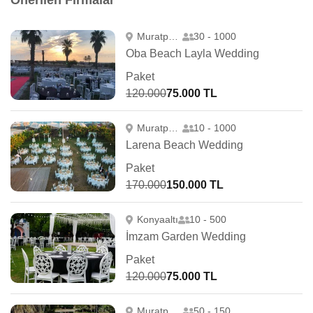
Önerilen Firmalar
Muratpaşa
30 - 1000
Oba Beach Layla Wedding
Paket
120.000
75.000 TL
Muratpaşa
10 - 1000
Larena Beach Wedding
Paket
170.000
150.000 TL
Konyaaltı
10 - 500
İmzam Garden Wedding
Paket
120.000
75.000 TL
Muratpaşa
50 - 150