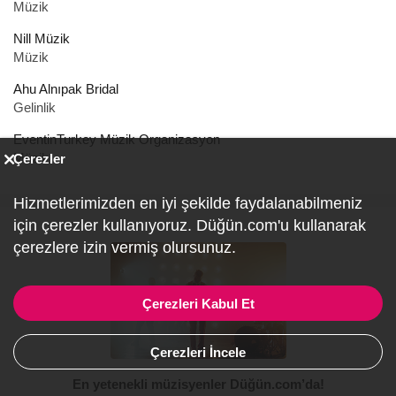
Müzik
Nill Müzik
Müzik
Ahu Alnıpak Bridal
Gelinlik
EventinTurkey Müzik Organizasyon
Müzik
Çerezler
Hizmetlerimizden en iyi şekilde faydalanabilmeniz
için çerezler kullanıyoruz. Düğün.com'u kullanarak
çerezlere izin vermiş olursunuz.
Çerezleri Kabul Et
Çerezleri İncele
En yetenekli müzisyenler Düğün.com’da!