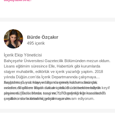
Bürde Özçakır
495 içerik
İçerik Ekip Yöneticisi
Bahçeşehir Üniversitesi Gazetecilik Bölümünden mezun oldum.
Lisans eğitimim süresince Elle, Habertürk gibi kurumlarda
stajyer muhabirlik, editörlük ve içerik yazarlığı yaptım. 2018
yılında Düğün.com’da İçerik Departmanında çalışmaya
başladım. Gerek klavye başında gerek kamera önünde,
Araştırmayı, yazmayı ve ilham vermeyi oldum olası çok
evlenecek çiftlere ilham olacak içerikler üretmekten büyük keyif
sevdim. Moda en büyük tutkum oldu. Bu da beni trendlerin
alıyorum. "Bu sezonun rengi ne?", "O gelinliği kim tasarladı?"
peşine düşürdü. Moda, tasarım, stil danışmanlığı konularında
sorularını sormaktan hiç yorulmuyorum.
çeşitli kurslarla kendimi geliştirmeye devam ediyorum.