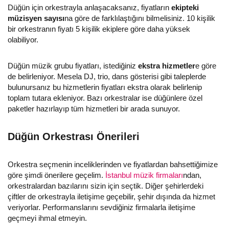
Düğün için orkestrayla anlaşacaksanız, fiyatların
ekipteki
müzisyen sayısı
na göre de farklılaştığını bilmelisiniz. 10 kişilik
bir orkestranın fiyatı 5 kişilik ekiplere göre daha yüksek
olabiliyor.
Düğün müzik grubu fiyatları, istediğiniz
ekstra hizmetler
e göre
de belirleniyor. Mesela DJ, trio, dans gösterisi gibi taleplerde
bulunursanız bu hizmetlerin fiyatları ekstra olarak belirlenip
toplam tutara ekleniyor. Bazı orkestralar ise düğünlere özel
paketler hazırlayıp tüm hizmetleri bir arada sunuyor.
Düğün Orkestrası Önerileri
Orkestra seçmenin inceliklerinden ve fiyatlardan bahsettiğimize
göre şimdi önerilere geçelim.
İstanbul müzik firmaları
ndan,
orkestralardan bazılarını sizin için seçtik. Diğer şehirlerdeki
çiftler de orkestrayla iletişime geçebilir, şehir dışında da hizmet
veriyorlar. Performanslarını sevdiğiniz firmalarla iletişime
geçmeyi ihmal etmeyin.