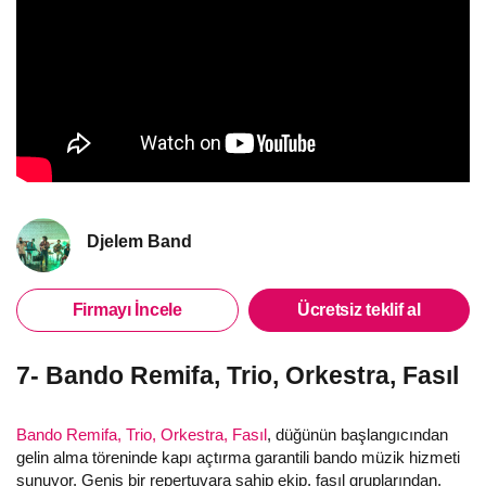
Djelem Band
Firmayı İncele
Ücretsiz teklif al
7- Bando Remifa, Trio, Orkestra, Fasıl
Bando Remifa, Trio, Orkestra, Fasıl
, düğünün başlangıcından
gelin alma töreninde kapı açtırma garantili bando müzik hizmeti
sunuyor. Geniş bir repertuvara sahip ekip, fasıl gruplarından,