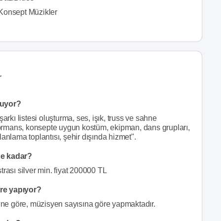
Konsept Müzikler
r
nuyor?
arkı listesi oluşturma, ses, işık, truss ve sahne
rformans, konsepte uygun kostüm, ekipman, dans grupları,
lanlama toplantısı, şehir dışında hizmet".
ne kadar?
trası silver min. fiyat 200000 TL
öre yapıyor?
ürüne göre, müzisyen sayısına göre yapmaktadır.