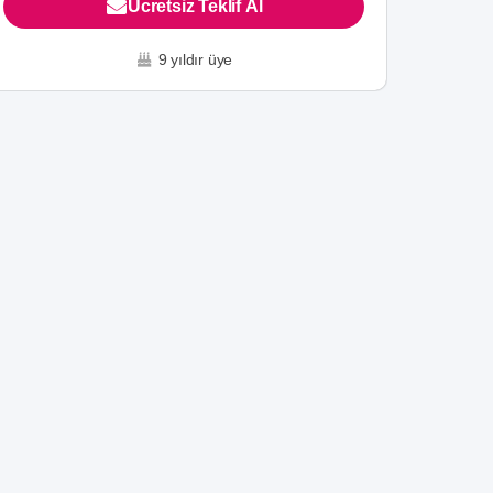
Ücretsiz Teklif Al
9 yıldır üye