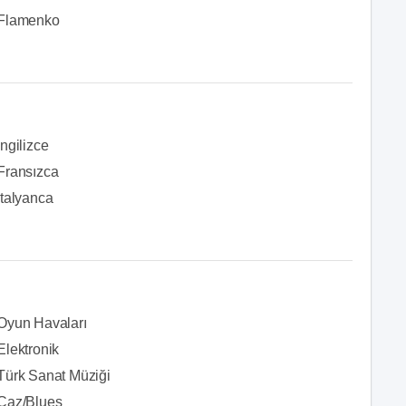
Flamenko
İngilizce
Fransızca
İtalyanca
Oyun Havaları
Elektronik
Türk Sanat Müziği
Caz/Blues