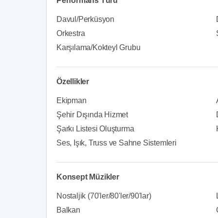
Performans Türü
Davul/Perküsyon
Orkestra
Karşılama/Kokteyl Grubu
Özellikler
Ekipman
Şehir Dışında Hizmet
Şarkı Listesi Oluşturma
Ses, Işık, Truss ve Sahne Sistemleri
Konsept Müzikler
Nostaljik (70'ler/80'ler/90'lar)
Balkan