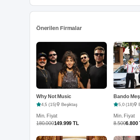
Önerilen Firmalar
Why Not Music
Bando Meş
4,5 (15)
Beşiktaş
5,0 (18)
Min. Fiyat
Min. Fiyat
180.000
149.999 TL
8.500
6.800