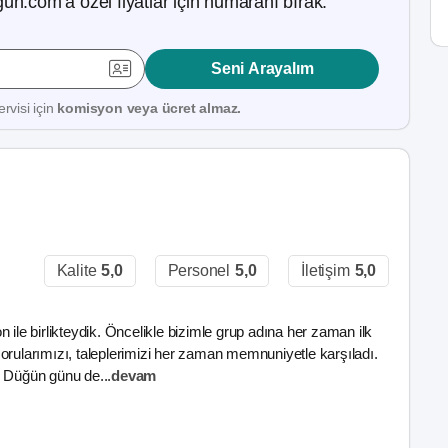
ün.com’a özel fiyatlar için numaranı bırak.
Seni Arayalım
rvisi için
komisyon veya ücret almaz.
Kalite
5,0
Personel
5,0
İletişim
5,0
e birlikteydik. Öncelikle bizimle grup adına her zaman ilk
orularımızı, taleplerimizi her zaman memnuniyetle karşıladı.
ik. Düğün günu de
...
devam