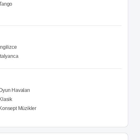
Tango
İngilizce
İtalyanca
Oyun Havaları
Klasik
Konsept Müzikler