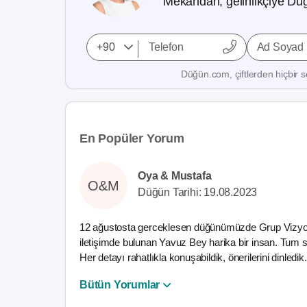
Mekandan, gelinlikçiye Düğ
Ad Soyad
Düğün.com, çiftlerden hiçbir se
En Popüler Yorum
Oya & Mustafa
O&M
Düğün Tarihi: 19.08.2023
12 ağustosta gerceklesen düğünümüzde Grup Vizyon il
iletişimde bulunan Yavuz Bey harika bir insan. Tum s
Her detayı rahatlıkla konuşabildik, önerilerini dinled
Bütün Yorumlar