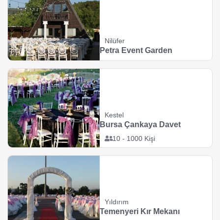
Nilüfer
Petra Event Garden
Kestel
Bursa Çankaya Davet
10 - 1000 Kişi
Yıldırım
Temenyeri Kır Mekanı