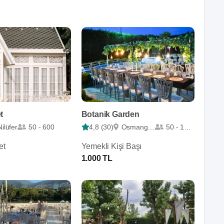
t
Botanik Garden
Nilüfer
50 - 600
4,8 (30)
Osmangazi
50 - 1000
et
Yemekli Kişi Başı
1.000 TL