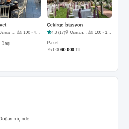
vet
Çekirge İstasyon
Osmangazi
100 - 4500
4,3 (17)
Osmangazi
100 - 1000
Paket
i Başı
75.000
60.000 TL
Doğanın içinde