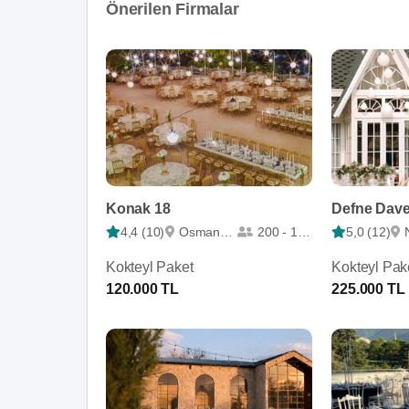
Önerilen Firmalar
Konak 18
Defne Dave
4,4 (10)
Osmangazi
200 - 1000
5,0 (12)
Kokteyl Paket
Kokteyl Pak
120.000 TL
225.000 TL