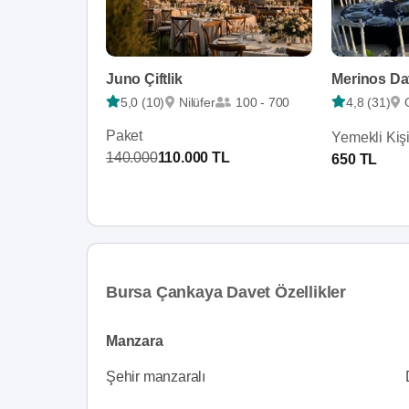
Juno Çiftlik
Merinos Da
5,0 (10)
Nilüfer
100 - 700
4,8 (31)
Paket
Yemekli Kiş
140.000
110.000 TL
650 TL
Bursa Çankaya Davet Özellikler
Manzara
Şehir manzaralı