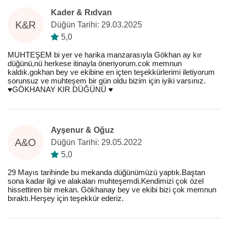
Kader & Rıdvan
K&R
Düğün Tarihi: 29.03.2025
5,0
MUHTEŞEM bi yer ve harika manzarasıyla Gökhan ay kır
düğünü,nü herkese itinayla öneriyorum.cok memnun
kaldık.gokhan bey ve ekibine en içten teşekkürlerimi iletiyorum
sorunsuz ve muhteşem bir gün oldu bizim için iyiki varsınız.
♥️GÖKHANAY KIR DÜĞÜNÜ ♥️
Ayşenur & Oğuz
A&O
Düğün Tarihi: 29.05.2022
5,0
29 Mayıs tarihinde bu mekanda düğünümüzü yaptık.Baştan
sona kadar ilgi ve alakaları muhteşemdi.Kendimizi çok özel
hissettiren bir mekan. Gökhanay bey ve ekibi bizi çok memnun
bıraktı.Herşey için teşekkür ederiz.