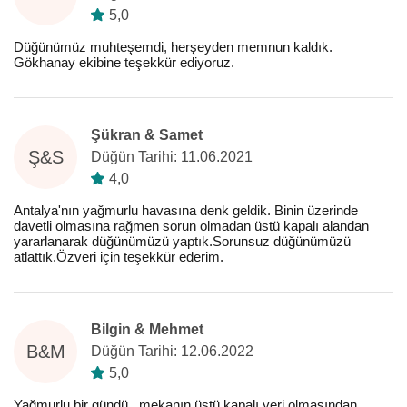
5,0
Düğünümüz muhteşemdi, herşeyden memnun kaldık.
Gökhanay ekibine teşekkür ediyoruz.
Şükran & Samet
Ş&S
Düğün Tarihi: 11.06.2021
4,0
Antalya'nın yağmurlu havasına denk geldik. Binin üzerinde
davetli olmasına rağmen sorun olmadan üstü kapalı alandan
yararlanarak düğünümüzü yaptık.Sorunsuz düğünümüzü
atlattık.Özveri için teşekkür ederim.
Bilgin & Mehmet
B&M
Düğün Tarihi: 12.06.2022
5,0
Yağmurlu bir gündü , mekanın üstü kapalı yeri olmasından