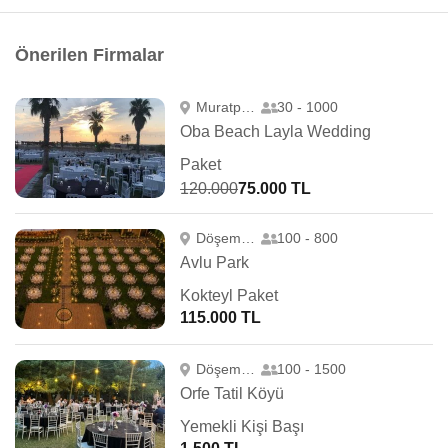
Önerilen Firmalar
Muratpaşa
30 - 1000
Oba Beach Layla Wedding
Paket
120.000
75.000 TL
Döşemealtı
100 - 800
Avlu Park
Kokteyl Paket
115.000 TL
Döşemealtı
100 - 1500
Orfe Tatil Köyü
Yemekli Kişi Başı