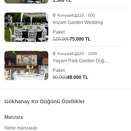
1.500 TL
Konyaaltı
10 - 500
İmzam Garden Wedding
Paket
120.000
75.000 TL
Konyaaltı
30 - 1000
Yaşam Park Garden Düğün Salonu
Paket
90.000
49.000 TL
Gökhanay Kır Düğünü Özellikler
Manzara
Nehir manzaralı