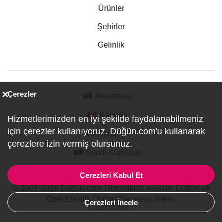
Ürünler
Şehirler
Gelinlik
Çerezler
Avustralya
Kanada
Hizmetlerimizden en iyi şekilde faydalanabilmeniz
için çerezler kullanıyoruz. Düğün.com'u kullanarak
Almanya
çerezlere izin vermiş olursunuz.
Suudi Arabistan
Çerezleri Kabul Et
© 2007-2026 Düğün.com Tüm hakları saklıdır. Düğün ve
Özel Etkinlik Online Planlama Sitesi.
Çerezleri İncele
ref:DF1-1-0856