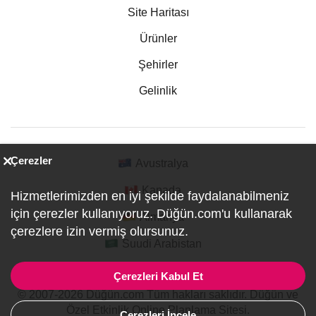
Site Haritası
Ürünler
Şehirler
Gelinlik
Çerezler
Avustralya
Kanada
Hizmetlerimizden en iyi şekilde faydalanabilmeniz
için çerezler kullanıyoruz. Düğün.com'u kullanarak
Almanya
çerezlere izin vermiş olursunuz.
Suudi Arabistan
Çerezleri Kabul Et
© 2007-2026 Düğün.com Tüm hakları saklıdır. Düğün ve
Özel Etkinlik Online Planlama Sitesi.
Çerezleri İncele