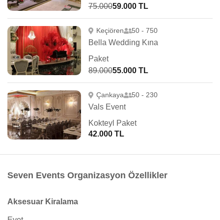
75.000
59.000 TL
Keçiören
50 - 750
Bella Wedding Kına
Paket
89.000
55.000 TL
Çankaya
50 - 230
Vals Event
Kokteyl Paket
42.000 TL
Seven Events Organizasyon Özellikler
Aksesuar Kiralama
Evet