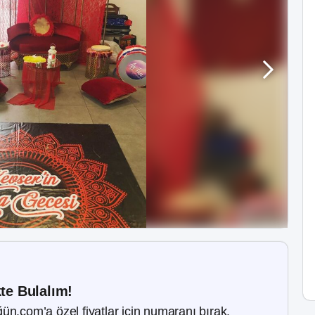
kte Bulalım!
ün.com’a özel fiyatlar için numaranı bırak.