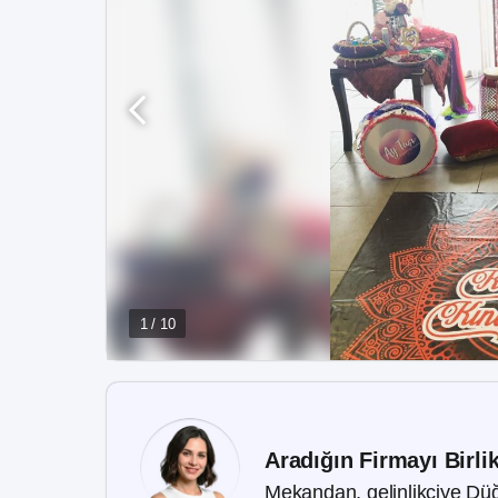
1 / 10
Aradığın Firmayı Birli
Mekandan, gelinlikçiye Düğ