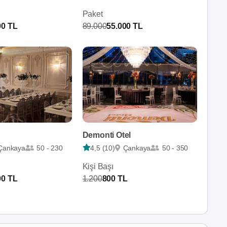
Paket
00 TL
89.000
55.000 TL
Demonti Otel
Çankaya
50 - 230
4,5 (10)
Çankaya
50 - 350
Kişi Başı
00 TL
1.200
800 TL