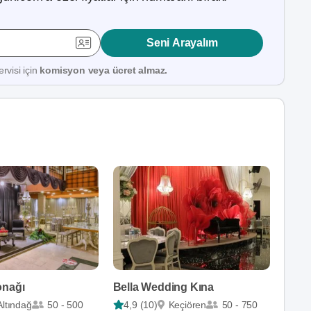
Seni Arayalım
rvisi için
komisyon veya ücret almaz.
onağı
Bella Wedding Kına
Altındağ
50 - 500
4,9 (10)
Keçiören
50 - 750