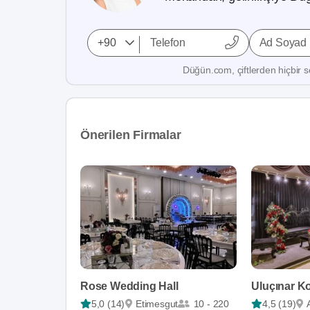
Ad Soyad
Düğün.com, çiftlerden hiçbir se
Önerilen Firmalar
Rose Wedding Hall
Uluçınar K
5,0 (14)
Etimesgut
10 - 220
4,5 (19)