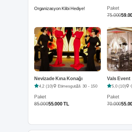
Paket
Organizasyon Klibi Hediye!
75.000
59.0
Nevizade Kına Konağı
Vals Event
4,2 (10)
Etimesgut
30 - 150
5,0 (10)
Paket
Paket
85.000
55.000 TL
70.000
55.0