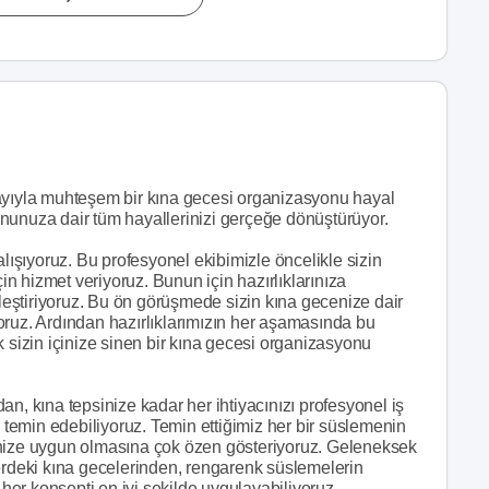
tayıyla muhteşem bir kına gecesi organizasyonu hayal
nunuza dair tüm hayallerinizi gerçeğe dönüştürüyor.
alışıyoruz. Bu profesyonel ekibimizle öncelikle sizin
çin hizmet veriyoruz. Bunun için hazırlıklarınıza
eştiriyoruz. Bu ön görüşmede sizin kına gecenize dair
iyoruz. Ardından hazırlıklarımızın her aşamasında bu
k sizin içinize sinen bir kına gecesi organizasyonu
n, kına tepsinize kadar her ihtiyacınızı profesyonel iş
a temin edebiliyoruz. Temin ettiğimiz her bir süslemenin
inize uygun olmasına çok özen gösteriyoruz. Geleneksek
lerdeki kına gecelerinden, rengarenk süslemelerin
 her konsepti en iyi şekilde uygulayabiliyoruz.