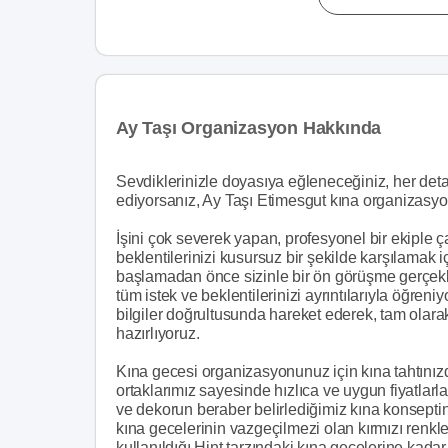
Ay Taşı Organizasyon Hakkında
Sevdiklerinizle doyasıya eğleneceğiniz, her de
ediyorsanız, Ay Taşı Etimesgut kına organizasyo
İşini çok severek yapan, profesyonel bir ekiple ç
beklentilerinizi kusursuz bir şekilde karşılamak i
başlamadan önce sizinle bir ön görüşme gerçekl
tüm istek ve beklentilerinizi ayrıntılarıyla öğren
bilgiler doğrultusunda hareket ederek, tam olara
hazırlıyoruz.
Kına gecesi organizasyonunuz için kına tahtınızda
ortaklarımız sayesinde hızlıca ve uygun fiyatlarl
ve dekorun beraber belirlediğimiz kına konsept
kına gecelerinin vazgeçilmezi olan kırmızı renk
kullanıldığı Hint tarzındaki kına gecelerine kadar