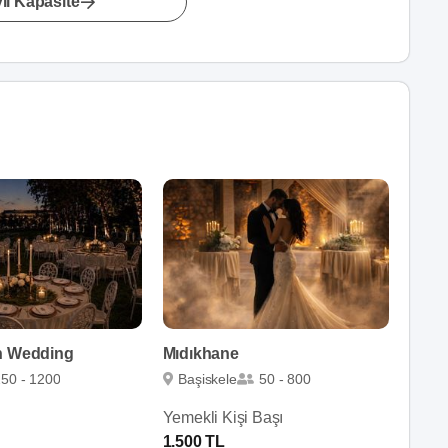
lı Kapasite
n Wedding
Mıdıkhane
50 - 1200
Başiskele
50 - 800
Yemekli Kişi Başı
1.500 TL