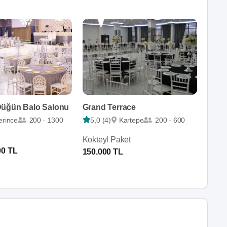
Düğün Balo Salonu
Grand Terrace
erince
200 - 1300
5,0 (4)
Kartepe
200 - 600
Kokteyl Paket
00 TL
150.000 TL