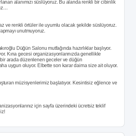
rlanan alanımızı süslüyoruz. Bu alanda renkli bir cibinlik
ruz…
z ve renkli örtüler ile uyumlu olacak şekilde süslüyoruz.
e yapmayı unutmuyoruz.
akıroğlu Düğün Salonu mutfağında hazırlıklar başlıyor.
or. Kına gecesi organizasyonlarınızda genellikle
n bir arada düzenlenen geceler ve düğün
ha uygun oluyor. Elbette son karar daima size ait oluyor.
luşturan müzisyenlerimiz başlatıyor. Kesintisiz eğlence ve
zasyonlarınız için sayfa üzerindeki ücretsiz teklif
iz!