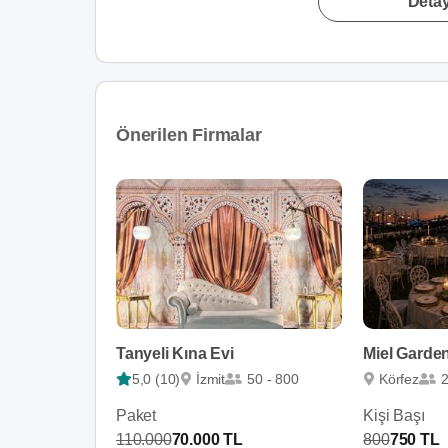
Detay
Önerilen Firmalar
Tanyeli Kına Evi
Miel Garde
5,0 (10)
İzmit
50 - 800
Körfez
2
Paket
Kişi Başı
110.000
70.000 TL
800
750 TL