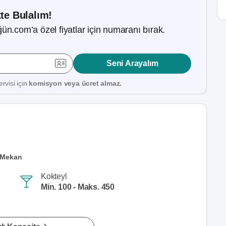
kte Bulalım!
ün.com’a özel fiyatlar için numaranı bırak.
Seni Arayalım
rvisi için
komisyon veya ücret almaz.
a Mekan
Kokteyl
Min. 100 - Maks. 450