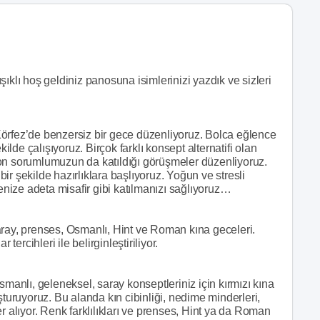
ıklı hoş geldiniz panosuna isimlerinizi yazdık ve sizleri
örfez’de benzersiz bir gece düzenliyoruz. Bolca eğlence
şekilde çalışıyoruz. Birçok farklı konsept alternatifi olan
on sorumlumuzun da katıldığı görüşmeler düzenliyoruz.
 bir şekilde hazırlıklara başlıyoruz. Yoğun ve stresli
ize adeta misafir gibi katılmanızı sağlıyoruz…
aray, prenses, Osmanlı, Hint ve Roman kına geceleri.
tercihleri ile belirginleştiriliyor.
smanlı, geleneksel, saray konseptleriniz için kırmızı kına
oluşturuyoruz. Bu alanda kın cibinliği, nedime minderleri,
r alıyor. Renk farklılıkları ve prenses, Hint ya da Roman