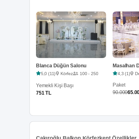
Blanca Düğün Salonu
Masalhan 
5,0 (11)
Körfez
100 - 250
4,3 (1)
D
Paket
Yemekli Kişi Başı
90.000
65.0
751 TL
Çakıroğlu Balkon Körfezkent Özellikler