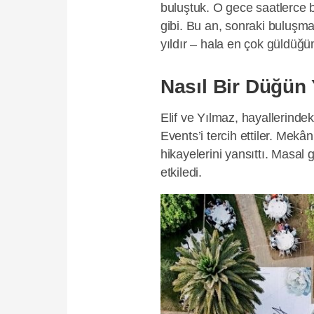
buluştuk. O gece saatlerce b
gibi. Bu an, sonraki buluşma
yıldır – hala en çok güldüğ
Nasıl Bir Düğün 
Elif ve Yılmaz, hayallerind
Events’i tercih ettiler. Mek
hikayelerini yansıttı. Masal 
etkiledi.