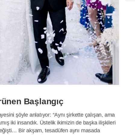
rünen Başlangıç
kayesini şöyle anlatıyor: “Aynı şirkette çalışan, ama
ış iki insandık. Üstelik ikimizin de başka ilişkileri
r değişti… Bir akşam, tesadüfen aynı masada