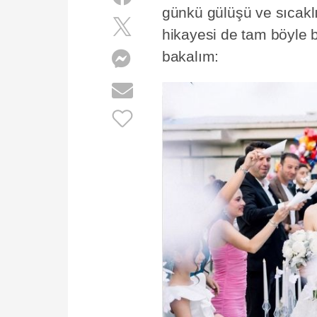
günkü gülüşü ve sıcaklı
hikayesi de tam böyle b
bakalım: