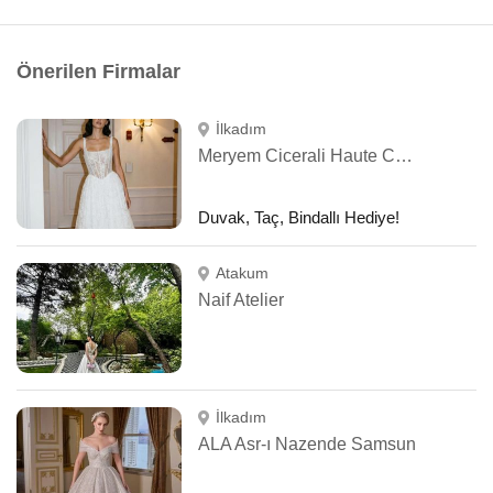
Önerilen Firmalar
İlkadım
Meryem Cicerali Haute Couture
Duvak, Taç, Bindallı Hediye!
Atakum
Naif Atelier
İlkadım
ALA Asr-ı Nazende Samsun