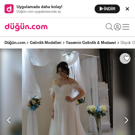
Uygulamada daha kolay!
İNDİR
Düğün.com uygulamasında aç
Düğün.com
Gelinlik Modelleri
Yasemin Gelinlik & Modaevi
Düşük Om