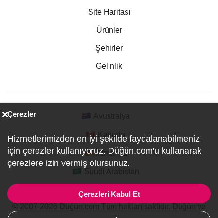
Site Haritası
Ürünler
Şehirler
Gelinlik
Çerezler
Avustralya
Kanada
Hizmetlerimizden en iyi şekilde faydalanabilmeniz
için çerezler kullanıyoruz. Düğün.com'u kullanarak
Almanya
çerezlere izin vermiş olursunuz.
Suudi Arabistan
Çerezleri Kabul Et
© 2007-2026 Düğün.com Tüm hakları saklıdır. Düğün ve
Özel Etkinlik Online Planlama Sitesi.