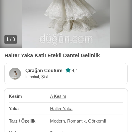
1 / 3
Halter Yaka Katlı Etekli Dantel Gelinlik
Çırağan Couture
4,4
İstanbul, Şişli
Kesim
A Kesim
Yaka
Halter Yaka
Tarz / Özellik
Modern
,
Romantik
,
Görkemli