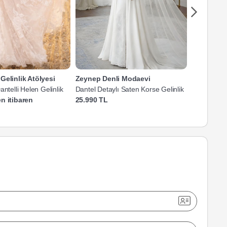
Gelinlik Atölyesi
Zeynep Denli Modaevi
Nisse Mo
antelli Helen Gelinlik
Dantel Detaylı Saten Korse Gelinlik
V Yaka Uzun
n itibaren
25.990 TL
30.000 TL'