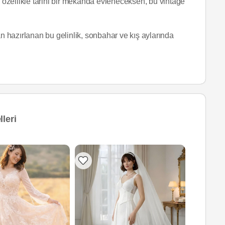
e özellikle tarihi bir mekanda evleneceksen, bu vintage
 hazırlanan bu gelinlik, sonbahar ve kış aylarında
leri