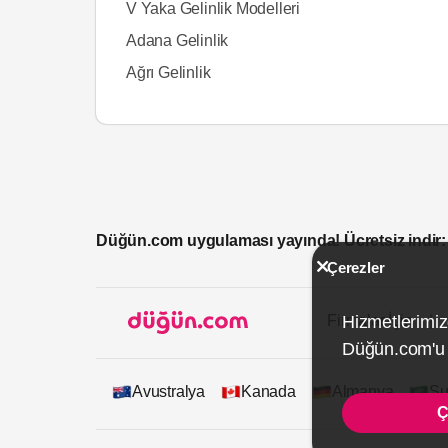
V Yaka Gelinlik Modelleri
Adana Gelinlik
Ağrı Gelinlik
Düğün.com uygulaması yayında! Ücretsiz indir:
Çerezler
Firmalar İçin
Hizmetlerimiz
Düğün.com'u k
Avustralya
Kanada
Almanya
Su
Ç