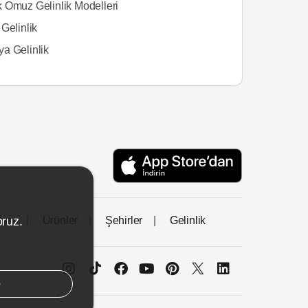
 Omuz Gelinlik Modelleri
Gelinlik
a Gelinlik
tası
Ürünler
Şehirler
Gelinlik
oruz.
e