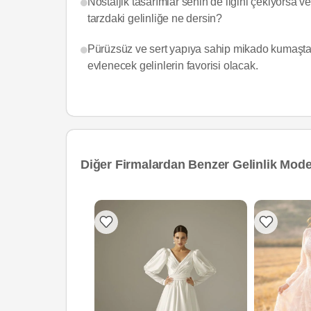
Nostaljik tasarımlar senin de ilgini çekiyorsa v
tarzdaki gelinliğe ne dersin?
Pürüzsüz ve sert yapıya sahip mikado kumaştan
evlenecek gelinlerin favorisi olacak.
Diğer Firmalardan Benzer Gelinlik Model