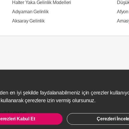
Halter Yaka Gelinlik Modelleri
Düşük
Adıyaman Gelinlik
Afyon 
Aksaray Gelinlik
Amasy
Hakkımızda
İletişim
Gizlilik ve Kullanım
Site Hari
den en iyi şekilde faydalanabilmeniz için çerezler kullanıy
ullanarak çerezlere izin vermiş olursunuz.
udi Arabistan
erezleri Kabul Et
Çerezleri İncel