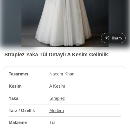
İlham
Straplez Yaka Tül Detaylı A Kesim Gelinlik
Tasarımcı
Naeem Khan
Kesim
A Kesim
Yaka
Straplez
Tarz / Özellik
Modern
Malzeme
Tül