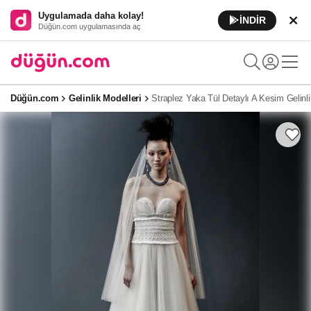
Uygulamada daha kolay!
İNDİR
Düğün.com uygulamasında aç
Düğün.com
Gelinlik Modelleri
Straplez Yaka Tül Detaylı A Kesim Gelinli