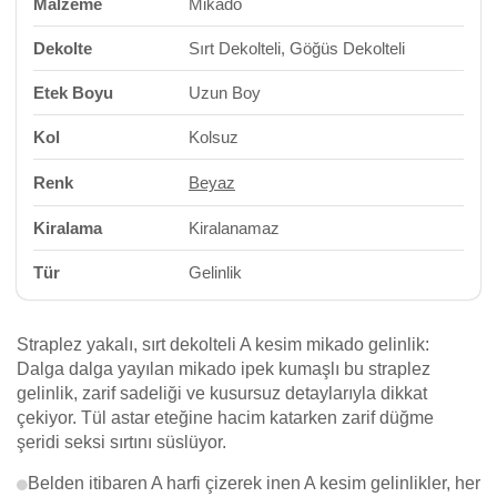
Malzeme
Mikado
Dekolte
Sırt Dekolteli, Göğüs Dekolteli
Etek Boyu
Uzun Boy
Kol
Kolsuz
Renk
Beyaz
Kiralama
Kiralanamaz
Tür
Gelinlik
Straplez yakalı, sırt dekolteli A kesim mikado gelinlik:
Dalga dalga yayılan mikado ipek kumaşlı bu straplez
gelinlik, zarif sadeliği ve kusursuz detaylarıyla dikkat
çekiyor. Tül astar eteğine hacim katarken zarif düğme
şeridi seksi sırtını süslüyor.
Belden itibaren A harfi çizerek inen A kesim gelinlikler, her