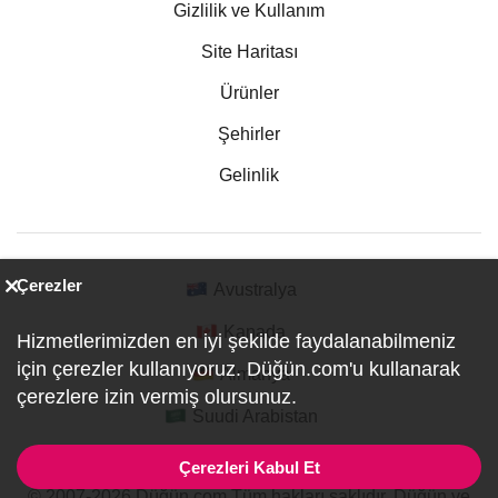
Gizlilik ve Kullanım
Site Haritası
Ürünler
Şehirler
Gelinlik
Çerezler
Avustralya
Kanada
Hizmetlerimizden en iyi şekilde faydalanabilmeniz
için çerezler kullanıyoruz. Düğün.com'u kullanarak
Almanya
çerezlere izin vermiş olursunuz.
Suudi Arabistan
Çerezleri Kabul Et
© 2007-2026 Düğün.com Tüm hakları saklıdır. Düğün ve