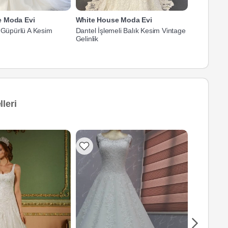
e Moda Evi
White House Moda Evi
White Hou
ı Güpürlü A Kesim
Dantel İşlemeli Balık Kesim Vintage
V Yaka Balo
Gelinlik
leri