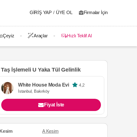
GIRIŞ YAP
/
ÜYE OL
Firmalar İçin
Çeyiz
Araçlar
Hızlı Teklif Al
Taş İşlemeli U Yaka Tül Gelinlik
White House Moda Evi
4,2
İstanbul, Bakırköy
Fiyat İste
Kesim
A Kesim