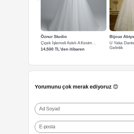
Öznur Studio
Bijoux Abiye
Çiçek İşlemeli Askılı A Kesim
U Yaka Dante
Gelinlik
Gelinlik
14.500 TL'den itibaren
Yorumunu çok merak ediyoruz 😍
Ad Soyad
E-posta