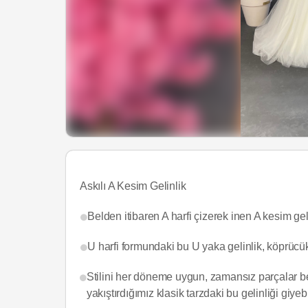
Askılı A Kesim Gelinlik
Belden itibaren A harfi çizerek inen A kesim gelin
U harfi formundaki bu U yaka gelinlik, köprücük
Stilini her döneme uygun, zamansız parçalar be
yakıştırdığımız klasik tarzdaki bu gelinliği giyebi