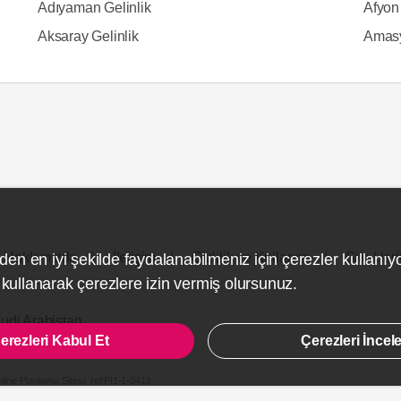
Adıyaman Gelinlik
Afyon 
Aksaray Gelinlik
Amasy
Hakkımızda
İletişim
Gizlilik ve Kullanım
Site Hari
den en iyi şekilde faydalanabilmeniz için çerezler kullanıy
ullanarak çerezlere izin vermiş olursunuz.
udi Arabistan
erezleri Kabul Et
Çerezleri İncel
line Planlama Sitesi.
ref:PI1-1-0413