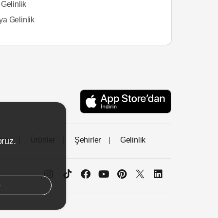
Gelinlik
a Gelinlik
tası
Ürünler
Şehirler
Gelinlik
oruz.
e