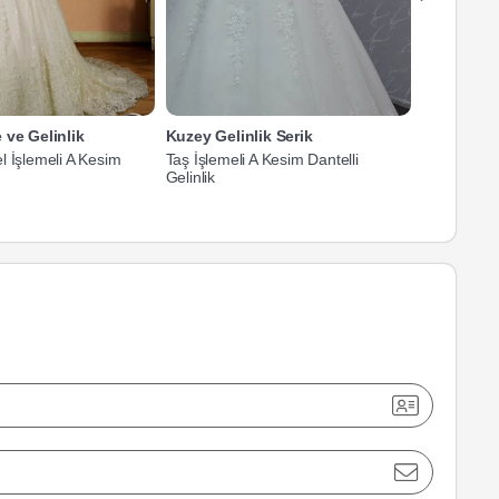
 ve Gelinlik
Kuzey Gelinlik Serik
Lotus Brid
l İşlemeli A Kesim
Taş İşlemeli A Kesim Dantelli
U Yaka Güp
Gelinlik