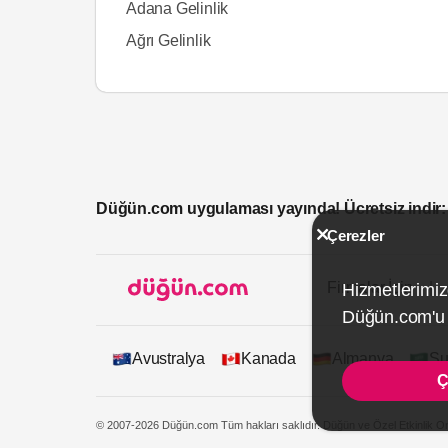
Adana Gelinlik
Ağrı Gelinlik
Düğün.com uygulaması yayında! Ücretsiz indir:
Çerezler
Firmalar İçin
Hizmetlerimiz
Düğün.com'u k
Avustralya
Kanada
Almanya
Su
Ç
© 2007-2026 Düğün.com Tüm hakları saklıdır. Düğün ve Özel Etkinlik On